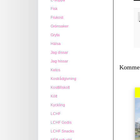
E-soppa
Fisk
Frukost
Grönsaker
Gryta
Hälsa
Jag dissar
Jag hissar
Kommen
Ketos
Kostrådgivning
Kosttillskott
Kött
Kyckling
LCHF
LCHF Godis
LCHF Snacks