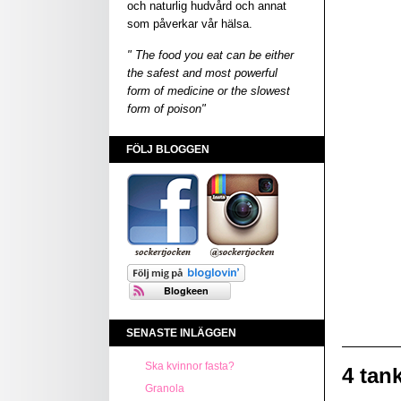
och naturlig hudvård och annat
som påverkar vår hälsa.
" The food you eat can be either
the safest and most powerful
form of medicine or the slowest
form of poison"
FÖLJ BLOGGEN
SENASTE INLÄGGEN
Ska kvinnor fasta?
4 tan
Granola