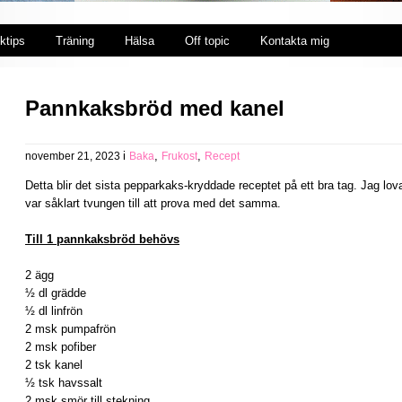
ktips
Träning
Hälsa
Off topic
Kontakta mig
Pannkaksbröd med kanel
i
,
,
november 21, 2023
Baka
Frukost
Recept
Detta blir det sista pepparkaks-kryddade receptet på ett bra tag. Jag lov
var såklart tvungen till att prova med det samma.
Till 1 pannkaksbröd behövs
2 ägg
½ dl grädde
½ dl linfrön
2 msk pumpafrön
2 msk pofiber
2 tsk kanel
½ tsk havssalt
2 msk smör till stekning