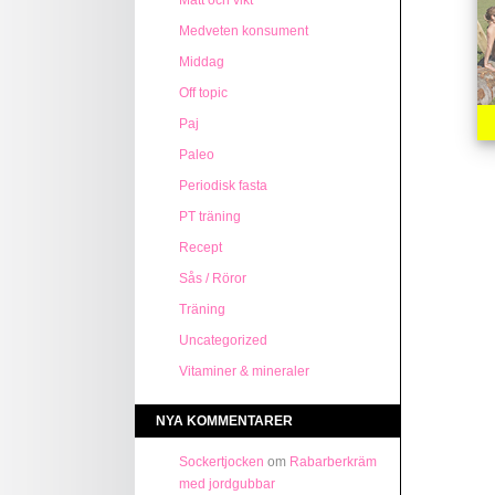
Mått och vikt
Medveten konsument
Middag
Off topic
Paj
Paleo
Periodisk fasta
PT träning
Recept
Sås / Röror
Träning
Uncategorized
Vitaminer & mineraler
NYA KOMMENTARER
Sockertjocken
om
Rabarberkräm
med jordgubbar