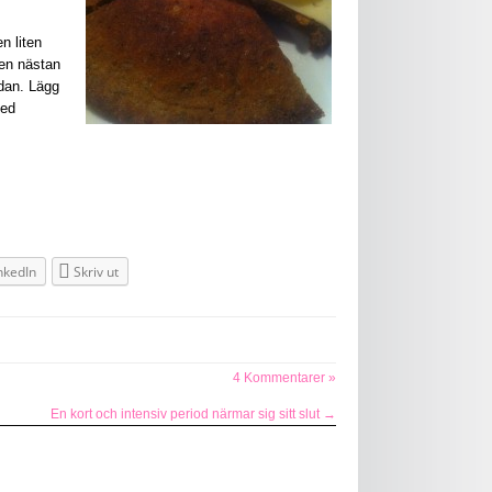
n liten
den nästan
idan. Lägg
med
nkedIn
Skriv ut
4 Kommentarer »
En kort och intensiv period närmar sig sitt slut
→