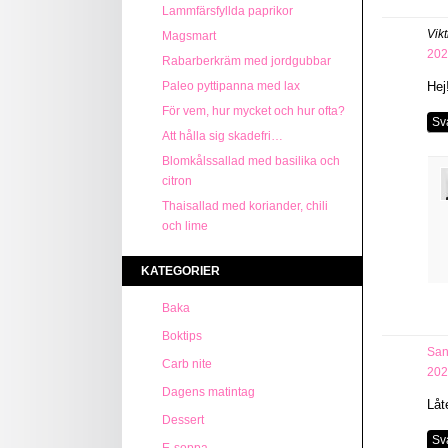
Lammfärsfyllda paprikor
Vik
Magsmart
202
Rabarberkräm med jordgubbar
Paleo pyttipanna med lax
Hej
För vem, hur mycket och hur ofta?
Sv
Att hålla sig skadefri…
Blomkålssallad med basilika och
citron
Thaisallad med koriander, chili
och lime
KATEGORIER
Baka
Boktips
San
Carb nite
202
Dagens matintag
Låt
Dessert
Sv