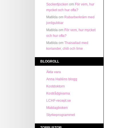
Sockertjocken
om
För vem, hur
mycket och hur ofta?
Matilda
om
Rabarberkräm med
jordgubbar
Matilda
om
För vem, hur mycket
och hur ofta?
Matilda
om
Thaisallad med
koriander, chili och lime
BLOGROLL
Äkta vara
Anna Halléns blogg
Kostdoktorn
Kostrådgivarna
LCHF-recept.se
Matdagboken
Styrkeprogrammet
TOPPLISTOR