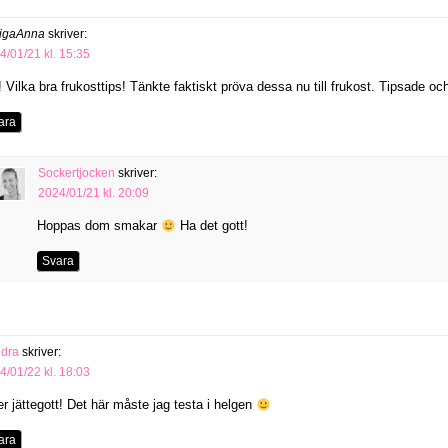
tigaAnna
skriver:
4/01/21 kl. 15:35
! Vilka bra frukosttips! Tänkte faktiskt pröva dessa nu till frukost. Tipsade o
ara
Sockertjocken
skriver:
2024/01/21 kl. 20:09
Hoppas dom smakar
Ha det gott!
Svara
dra
skriver:
4/01/22 kl. 18:03
er jättegott! Det här måste jag testa i helgen
ara