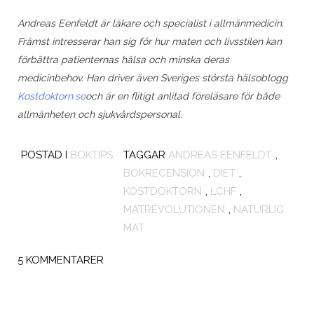
Andreas Eenfeldt är läkare och specialist i allmänmedicin.
Främst intresserar han sig för hur maten och livsstilen
kan
förbättra patienternas hälsa och minska deras
medicinbehov. Han driver även Sveriges största hälsoblogg
Kostdoktorn.se
och är en flitigt anlitad föreläsare för både
allmänheten och sjukvårdspersonal.
POSTAD I
BOKTIPS
TAGGAR
ANDREAS EENFELDT
,
BOKRECENSION
,
DIET
,
KOSTDOKTORN
,
LCHF
,
MATREVOLUTIONEN
,
NATURLIG
MAT
5 KOMMENTARER