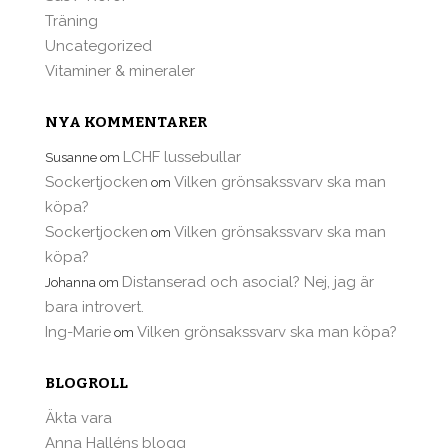
Träning
Uncategorized
Vitaminer & mineraler
NYA KOMMENTARER
LCHF lussebullar
Susanne
om
Sockertjocken
Vilken grönsakssvarv ska man
om
köpa?
Sockertjocken
Vilken grönsakssvarv ska man
om
köpa?
Distanserad och asocial? Nej, jag är
Johanna
om
bara introvert.
Ing-Marie
Vilken grönsakssvarv ska man köpa?
om
BLOGROLL
Äkta vara
Anna Halléns blogg