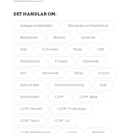
DET HANDLAR OM:
30dagarsockerdetox
Biosignature Modulation
Blodsocker
Boktips
Carbnite
Diet
E-Ämnen
Fasta
Fett
Fettprocent
Frukost
Grönsaker
HIIT
Hormoner
Hälsa
Insulin
Kolhydrater
Konditionsträning
Kost
Kosttillskott
LCHF
LCHF Baka
LCHF Dessert
LCHF Frukosttips
LCHF Godis
LCHF Jul
LCHF Middagstips
Lunch
Middag