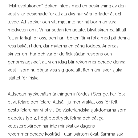
”Matrevolutionen”. Boken inleds med en beskrivning av den
kost vi är designade för att äta dvs hur våra förfäder åt och
levde. Att socker och vitt mjöl inte hör hit bör man vara
medveten om… Vi har sedan femtiotalet blivit skrämda till att
fett är farligt för oss, och här i boken får vi följa med på denna
resa bakåt i tiden, där myterna en gång föddes. Andreas
skriver om hur och varför de fick sådan respons och
genomslagskraft att vi än idag blir rekommenderade denna
kost - som nu börjar visa sig göra allt fler människor sjuka
istället för friska.
Alltsedan nyckelhålsmärkningen infördes i Sverige, har folk
blivit fetare och fetare. Alltså - ju mer vi aktat oss för fett,
desto fetare har vi blivit. De västerländska sjukdomarna som
diabetes typ 2, högt blodtryck, fetma och dåliga
kolesterolvärden har inte minskat av dagens
rekommenderade kostråd - utan tvärtom ökat. Samma sak