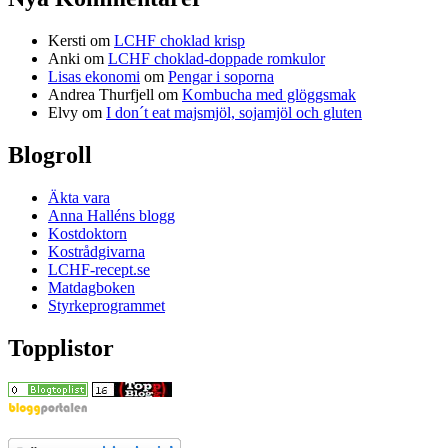
Kersti
om
LCHF choklad krisp
Anki
om
LCHF choklad-doppade romkulor
Lisas ekonomi
om
Pengar i soporna
Andrea Thurfjell
om
Kombucha med glöggsmak
Elvy
om
I don´t eat majsmjöl, sojamjöl och gluten
Blogroll
Äkta vara
Anna Halléns blogg
Kostdoktorn
Kostrådgivarna
LCHF-recept.se
Matdagboken
Styrkeprogrammet
Topplistor