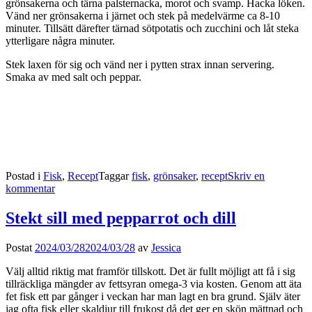
grönsakerna och tärna palsternacka, morot och svamp. Hacka löken.
Vänd ner grönsakerna i järnet och stek på medelvärme ca 8-10
minuter. Tillsätt därefter tärnad sötpotatis och zucchini och låt steka
ytterligare några minuter.
Stek laxen för sig och vänd ner i pytten strax innan servering.
Smaka av med salt och peppar.
Postad i
Fisk
,
Recept
Taggar
fisk
,
grönsaker
,
recept
Skriv en
kommentar
Stekt sill med pepparrot och dill
Postat
2024/03/28
2024/03/28
av
Jessica
Välj alltid riktig mat framför tillskott. Det är fullt möjligt att få i sig
tillräckliga mängder av fettsyran omega-3 via kosten. Genom att äta
fet fisk ett par gånger i veckan har man lagt en bra grund. Själv äter
jag ofta fisk eller skaldjur till frukost då det ger en skön mättnad och