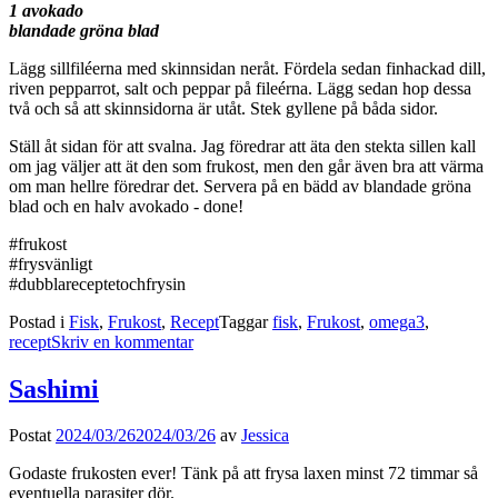
1 avokado
blandade gröna blad
Lägg sillfiléerna med skinnsidan neråt. Fördela sedan finhackad dill,
riven pepparrot, salt och peppar på fileérna. Lägg sedan hop dessa
två och så att skinnsidorna är utåt. Stek gyllene på båda sidor.
Ställ åt sidan för att svalna. Jag föredrar att äta den stekta sillen kall
om jag väljer att ät den som frukost, men den går även bra att värma
om man hellre föredrar det. Servera på en bädd av blandade gröna
blad och en halv avokado - done!
#frukost
#frysvänligt
#dubblareceptetochfrysin
Postad i
Fisk
,
Frukost
,
Recept
Taggar
fisk
,
Frukost
,
omega3
,
recept
Skriv en kommentar
Sashimi
Postat
2024/03/26
2024/03/26
av
Jessica
Godaste frukosten ever! Tänk på att frysa laxen minst 72 timmar så
eventuella parasiter dör.