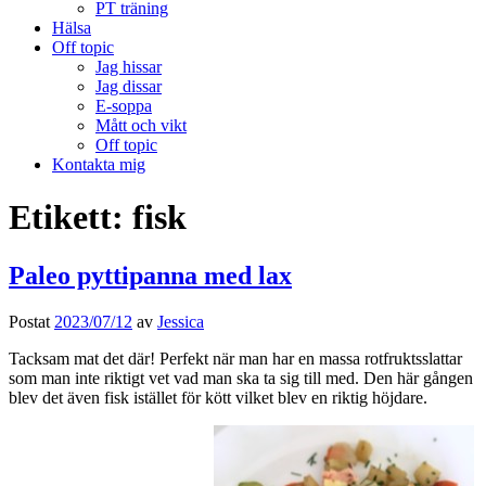
PT träning
Hälsa
Off topic
Jag hissar
Jag dissar
E-soppa
Mått och vikt
Off topic
Kontakta mig
Etikett:
fisk
Paleo pyttipanna med lax
Postat
2023/07/12
av
Jessica
Tacksam mat det där! Perfekt när man har en massa rotfruktsslattar
som man inte riktigt vet vad man ska ta sig till med. Den här gången
blev det även fisk istället för kött vilket blev en riktig höjdare.