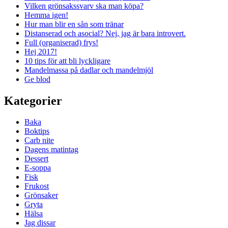
Vilken grönsakssvarv ska man köpa?
Hemma igen!
Hur man blir en sån som tränar
Distanserad och asocial? Nej, jag är bara introvert.
Full (organiserad) frys!
Hej 2017!
10 tips för att bli lyckligare
Mandelmassa på dadlar och mandelmjöl
Ge blod
Kategorier
Baka
Boktips
Carb nite
Dagens matintag
Dessert
E-soppa
Fisk
Frukost
Grönsaker
Gryta
Hälsa
Jag dissar