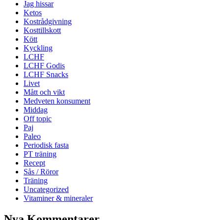
Jag hissar
Ketos
Kostrådgivning
Kosttillskott
Kött
Kyckling
LCHF
LCHF Godis
LCHF Snacks
Livet
Mått och vikt
Medveten konsument
Middag
Off topic
Paj
Paleo
Periodisk fasta
PT träning
Recept
Sås / Röror
Träning
Uncategorized
Vitaminer & mineraler
Nya Kommentarer