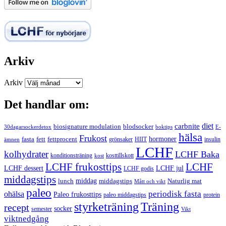
Arkiv
Arkiv
Det handlar om:
carbnite
diet
biosignature modulation
blodsocker
30dagarsockerdetox
boktips
E-
hälsa
Frukost
fett
fettprocent
hormoner
fasta
grönsaker
HIIT
insulin
ämnen
LCHF
kolhydrater
LCHF Baka
kosttillskott
konditionsträning
kost
LCHF
LCHF frukosttips
LCHF dessert
LCHF jul
LCHF godis
middagstips
middag
middagstips
lunch
Naturlig mat
Mått och vikt
paleo
periodisk fasta
ohälsa
Paleo frukosttips
paleo middagstips
protein
styrketräning
Träning
recept
socker
semester
Vikt
viktnedgång