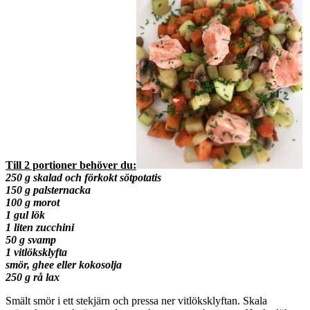
Till 2 portioner behöver du:
250 g skalad och förkokt sötpotatis
150 g palsternacka
100 g morot
1 gul lök
1 liten zucchini
50 g svamp
1 vitlöksklyfta
smör, ghee eller kokosolja
250 g rå lax
Smält smör i ett stekjärn och pressa ner vitlöksklyftan. Skala