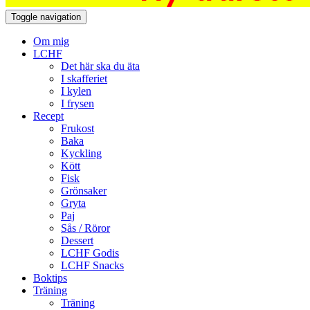
Toggle navigation
Om mig
LCHF
Det här ska du äta
I skafferiet
I kylen
I frysen
Recept
Frukost
Baka
Kyckling
Kött
Fisk
Grönsaker
Gryta
Paj
Sås / Röror
Dessert
LCHF Godis
LCHF Snacks
Boktips
Träning
Träning