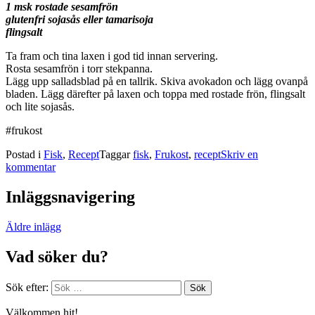
1 msk rostade sesamfrön
glutenfri sojasås eller tamarisoja
flingsalt
Ta fram och tina laxen i god tid innan servering.
Rosta sesamfrön i torr stekpanna.
Lägg upp salladsblad på en tallrik. Skiva avokadon och lägg ovanpå
bladen. Lägg därefter på laxen och toppa med rostade frön, flingsalt
och lite sojasås.
#frukost
Postad i
Fisk
,
Recept
Taggar
fisk
,
Frukost
,
recept
Skriv en
kommentar
Inläggsnavigering
Äldre inlägg
Vad söker du?
Sök efter:
Välkommen hit!