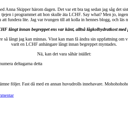
d Anna Skipper härom dagen. Det var ett bra tag sedan jag såg det sist
ll tjejen i programmet att hon skulle äta LCHF. Say what? Men jo, inge
att fundera lite. Jag var tvungen till att kolla in hennes blogg, och läs
F långt innan begreppet ens var känt, alltså lågkolhydratkost med p
kare så långt jag kan minnas. Visst kan man få ändra sin uppfattning om 
varit en LCHF anhängare långt innan begreppet myntades.
Nä, kan det vara såhär istället:
 numera deltagarna detta
a ämne följer. Fast då med en annan huvudrolls innehavare. Mohohohoho
mmentar