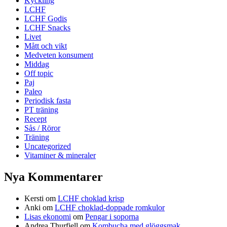
Kyckling
LCHF
LCHF Godis
LCHF Snacks
Livet
Mått och vikt
Medveten konsument
Middag
Off topic
Paj
Paleo
Periodisk fasta
PT träning
Recept
Sås / Röror
Träning
Uncategorized
Vitaminer & mineraler
Nya Kommentarer
Kersti
om
LCHF choklad krisp
Anki
om
LCHF choklad-doppade romkulor
Lisas ekonomi
om
Pengar i soporna
Andrea Thurfjell
om
Kombucha med glöggsmak