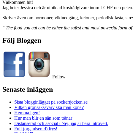
Välkommen hit!
Jag heter Jessica och är utbildad kostrådgivare inom LCHF och peleo
Skriver även om hormoner, viktnedgång, ketoner, periodisk fasta, stre
" The food you eat can be either the safest and most powerful form of
Följ Bloggen
Follow
Senaste inläggen
Sista blogginlägget på sockertjocken.se
Vilken grönsakssvarv ska man köpa?
Hemma igen!
Hur man blir en sån som tränar
Distanserad och asocial? Nej, jag är bara introvert.
Full (organiserad) frys!