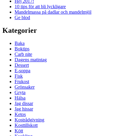
Hej 2017!
10 tips för att bli lyckligare
Mandelmassa på dadlar och mandelmjöl
Ge blod
Kategorier
Baka
Boktips
Carb nite
Dagens matintag
Dessert
E-soppa
Fisk
Frukost
Grönsaker
Gryta
Hälsa
Jag dissar
Jag hissar
Ketos
Kostrådgivning
Kosttillskott
Kött