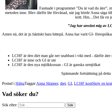
Fastnade i programmet ”Du är vad du äter”, me
metoden inne. Blev därför lite förvånad, när jag hörde Anna säga ti
kött. Hm…Det får en ju 
”Jag har använt mig av LCH
Amen nä, det är ju faktiskt bara hittepå. Anna har varit GI- föresprå
LCHF är den diet man går ner snabbast i vikt med - därför äter
LCHF är inne och GI är ute
LCHF är den nya mjölkkossan - GI är ganska urmjölkat
Spännande fortsättning på dett
Postad i
Hälsa
Taggar
Anna Skipper
,
diet
,
GI
,
LCHF kost
Skriv en ko
Vad söker du?
Sök efter: