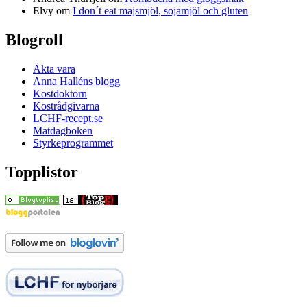
Elvy
om
I don´t eat majsmjöl, sojamjöl och gluten
Blogroll
Äkta vara
Anna Halléns blogg
Kostdoktorn
Kostrådgivarna
LCHF-recept.se
Matdagboken
Styrkeprogrammet
Topplistor