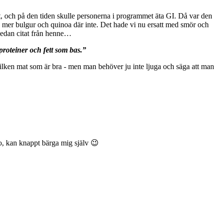
, och på den tiden skulle personerna i programmet äta GI. Då var den
n mer bulgur och quinoa där inte. Det hade vi nu ersatt med smör och
 nedan citat från henne…
roteiner och fett som bas.”
vilken mat som är bra - men man behöver ju inte ljuga och säga att man
, kan knappt bärga mig själv 😉