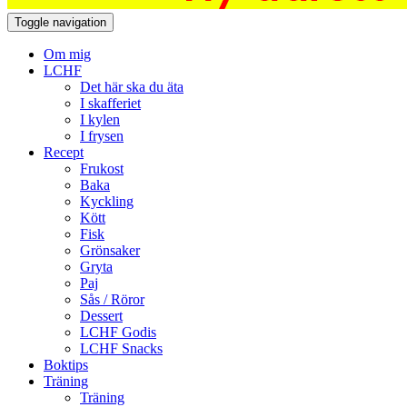
Toggle navigation
Om mig
LCHF
Det här ska du äta
I skafferiet
I kylen
I frysen
Recept
Frukost
Baka
Kyckling
Kött
Fisk
Grönsaker
Gryta
Paj
Sås / Röror
Dessert
LCHF Godis
LCHF Snacks
Boktips
Träning
Träning