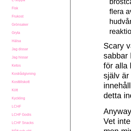
bröstc
E-soppa
Fisk
flera 
Frukost
hudvår
Grönsaker
reakti
Gryta
Hälsa
Scary v
Jag dissar
sabbar 
Jag hissar
för alla
Ketos
själv ä
Kostrådgivning
Kosttillskott
innehål
Kött
detta i
Kyckling
LCHF
Anyways
LCHF Godis
Vet int
LCHF Snacks