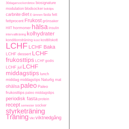
biosignature
30dagarsockerdetox
modulation
blodsocker
boktips
carbnite
diet
fett
fasta
E-ämnen
Frukost
fettprocent
grönsaker
hälsa
hormoner
HIIT
insulin
kolhydrater
intervallträning
konditionsträning
kosttillskott
kost
LCHF
LCHF Baka
LCHF
LCHF dessert
frukosttips
LCHF godis
LCHF
LCHF jul
middagstips
lunch
middag
middagstips
Naturlig mat
paleo
ohälsa
Paleo
frukosttips
paleo middagstips
periodisk fasta
protein
recept
socker
semester
styrketräning
Träning
viktnedgång
Vikt