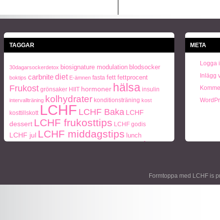
TAGGAR
META
Logga 
biosignature modulation
blodsocker
30dagarsockerdetox
Inlägg 
carbnite
diet
fett
fettprocent
fasta
boktips
E-ämnen
hälsa
Frukost
Kommen
hormoner
grönsaker
HIIT
insulin
kolhydrater
konditionsträning
WordPr
intervallträning
kost
LCHF
LCHF Baka
LCHF
kosttillskott
LCHF frukosttips
dessert
LCHF godis
LCHF middagstips
LCHF jul
lunch
paleo
ohälsa
middag
middagstips
Naturlig mat
periodisk
Paleo frukosttips
paleo middagstips
recept
fasta
socker
protein
semester
styrketräning
Träning
Formtoppa med LCHF is p
Vikt
viktnedgång