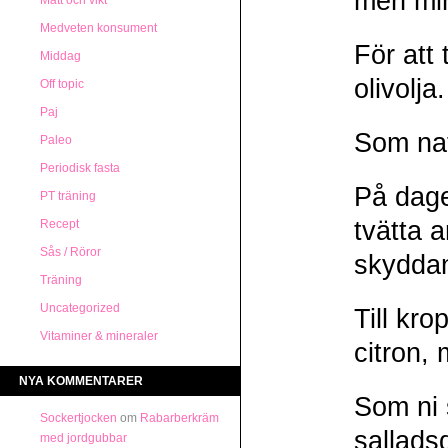
men min 
Mått och vikt
Medveten konsument
För att
Middag
olivolj
Off topic
Paj
Som nat
Paleo
Periodisk fasta
På dage
PT träning
tvätta 
Recept
Sås / Röror
skyddan
Träning
Uncategorized
Till kr
Vitaminer & mineraler
citron,
NYA KOMMENTARER
Som ni 
Sockertjocken
om
Rabarberkräm
sallads
med jordgubbar