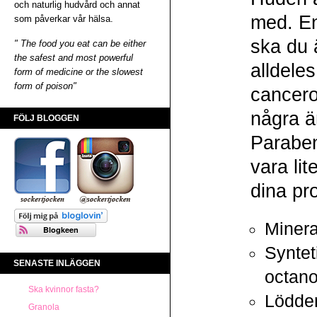
och naturlig hudvård och annat
med. En
som påverkar vår hälsa.
ska du 
" The food you eat can be either
the safest and most powerful
alldele
form of medicine or the slowest
form of poison"
cancero
några ä
FÖLJ BLOGGEN
Paraben
vara li
dina pr
Minera
Synteti
SENASTE INLÄGGEN
octano
Ska kvinnor fasta?
Lödder
Granola