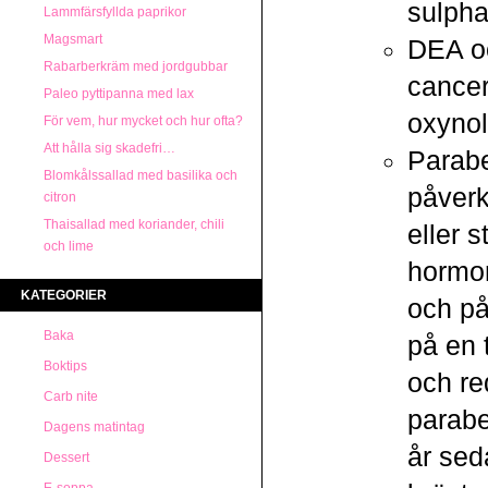
sulpha
Lammfärsfyllda paprikor
Magsmart
DEA oc
Rabarberkräm med jordgubbar
cancer
Paleo pyttipanna med lax
oxynol
För vem, hur mycket och hur ofta?
Att hålla sig skadefri…
Parab
Blomkålssallad med basilika och
påverk
citron
Thaisallad med koriander, chili
eller 
och lime
hormo
KATEGORIER
och på
Baka
på en 
Boktips
och re
Carb nite
parabe
Dagens matintag
år sed
Dessert