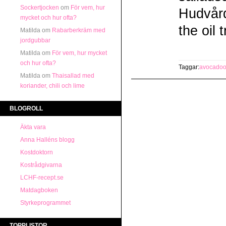
Sockertjocken
om
För vem, hur
Hudvård
mycket och hur ofta?
the oil 
Matilda
om
Rabarberkräm med
jordgubbar
Matilda
om
För vem, hur mycket
och hur ofta?
Taggar:
avocadoo
Matilda
om
Thaisallad med
koriander, chili och lime
BLOGROLL
Äkta vara
Anna Halléns blogg
Kostdoktorn
Kostrådgivarna
LCHF-recept.se
Matdagboken
Styrkeprogrammet
TOPPLISTOR