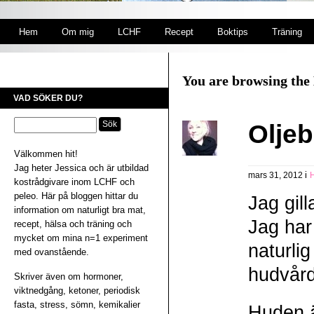
Hem
Om mig
LCHF
Recept
Boktips
Träning
You are browsing the 
VAD SÖKER DU?
Olje
Välkommen hit!
Jag heter Jessica och är utbildad
i
mars 31, 2012
kostrådgivare inom LCHF och
peleo. Här på bloggen hittar du
Jag gill
information om naturligt bra mat,
Jag har
recept, hälsa och träning och
mycket om mina n=1 experiment
naturlig
med ovanstående.
hudvård
Skriver även om hormoner,
viktnedgång, ketoner, periodisk
fasta, stress, sömn, kemikalier
Huden ä