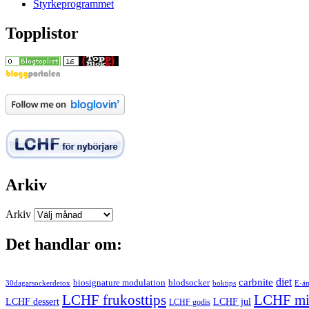
Styrkeprogrammet
Topplistor
Arkiv
Arkiv
Det handlar om:
carbnite
diet
biosignature modulation
blodsocker
30dagarsockerdetox
boktips
E-ä
LCHF mi
LCHF frukosttips
LCHF dessert
LCHF jul
LCHF godis