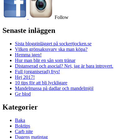
Follow
Senaste inläggen
Sista blogginlägget på sockertjocken.se
Vilken grönsakssvarv ska man köpa?
Hemma igen!
Hur man blir en sån som tränar
Distanserad och asocial? Nej, jag är bara introvert.
Full (organiserad) frys!
Hej 2017!
10 tips för att bli lyckligare
Mandelmassa på dadlar och mandelmjöl
Ge blod
Kategorier
Baka
Boktips
Carb nite
Dagens matintag