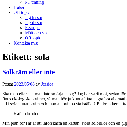
PT träning
Hälsa
Off topic
Jag hissar
Jag dissar
E-soppa
Mått och vikt
Off topic
Kontakta mig
Etikett:
sola
Solkräm eller inte
Postat
2023/05/08
av
Jessica
Ska man eller ska man inte smörja in sig? Jag har varit mot, sedan för
finns ekologiska krämer, så man bör ju kunna hitta några bra alternativ
tid i solen, utan kräm och utan att bränna sig istället? Ett bra alternat
Kaftan bruden
Min plan för i år är att införskaffa en kaftan, stora solbrillor och en g