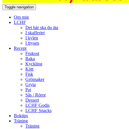
Toggle navigation
Om mig
LCHF
Det här ska du äta
I skafferiet
I kylen
I frysen
Recept
Frukost
Baka
Kyckling
Kött
Fisk
Grönsaker
Gryta
Paj
Sås / Röror
Dessert
LCHF Godis
LCHF Snacks
Boktips
Träning
Träning