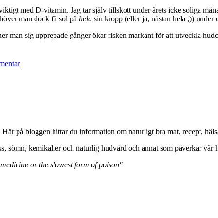
ktigt med D-vitamin. Jag tar själv tillskott under årets icke soliga månade
behöver man dock få sol på
hela
sin kropp (eller ja, nästan hela ;)) under
änner man sig upprepade gånger ökar risken markant för att utveckla hud
mentar
. Här på bloggen hittar du information om naturligt bra mat, recept, 
ss, sömn, kemikalier och naturlig hudvård och annat som påverkar vår h
 medicine or the slowest form of poison"