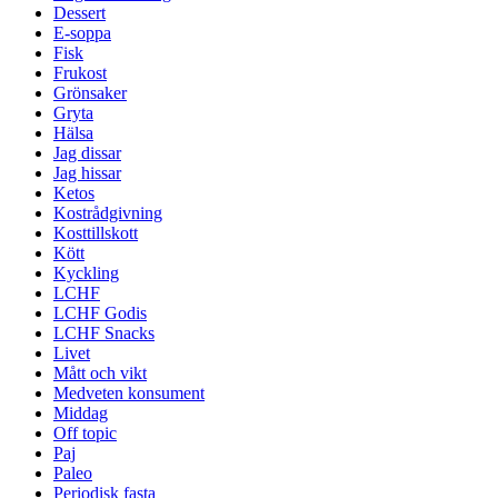
Dessert
E-soppa
Fisk
Frukost
Grönsaker
Gryta
Hälsa
Jag dissar
Jag hissar
Ketos
Kostrådgivning
Kosttillskott
Kött
Kyckling
LCHF
LCHF Godis
LCHF Snacks
Livet
Mått och vikt
Medveten konsument
Middag
Off topic
Paj
Paleo
Periodisk fasta