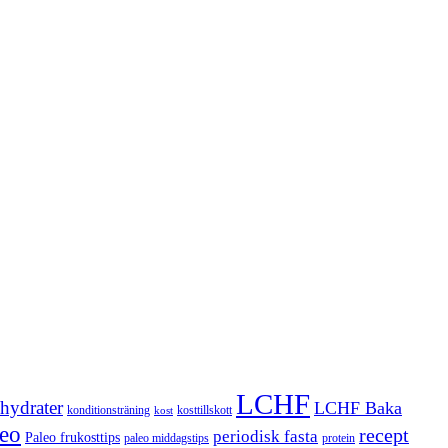
LCHF
hydrater
LCHF Baka
kosttillskott
konditionsträning
kost
leo
recept
periodisk fasta
Paleo frukosttips
paleo middagstips
protein