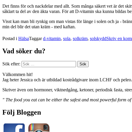
Det finns för och nackdelar med allt. Som många säkert vet är det skitvi
såklart ta del av den äkta varan. För att D-vitamin ska kunna bildas 
Visst kan man bli rynkig om man vistas för länge i solen och ja - br
min del blir det utan kräm - med kaftan.
Postad i
Hälsa
Taggar
d-vitamin
,
sola
,
solkräm
,
solskydd
Skriv en kom
Vad söker du?
Sök efter:
Välkommen hit!
Jag heter Jessica och är utbildad kostrådgivare inom LCHF och peleo
Skriver även om hormoner, viktnedgång, ketoner, periodisk fasta, stre
" The food you eat can be either the safest and most powerful form of
Följ Bloggen