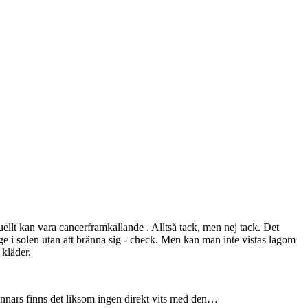
ellt kan vara cancerframkallande . Alltså tack, men nej tack. Det
nge i solen utan att bränna sig - check. Men kan man inte vistas lagom
 kläder.
s. Annars finns det liksom ingen direkt vits med den…