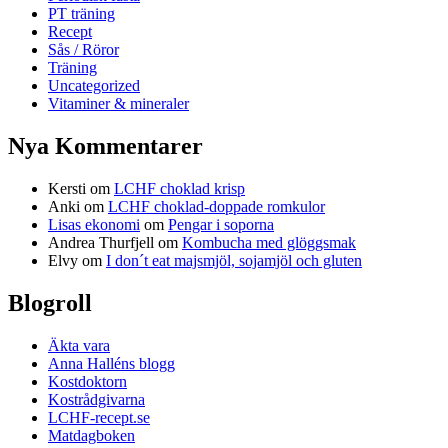
PT träning
Recept
Sås / Röror
Träning
Uncategorized
Vitaminer & mineraler
Nya Kommentarer
Kersti
om
LCHF choklad krisp
Anki
om
LCHF choklad-doppade romkulor
Lisas ekonomi
om
Pengar i soporna
Andrea Thurfjell
om
Kombucha med glöggsmak
Elvy
om
I don´t eat majsmjöl, sojamjöl och gluten
Blogroll
Äkta vara
Anna Halléns blogg
Kostdoktorn
Kostrådgivarna
LCHF-recept.se
Matdagboken