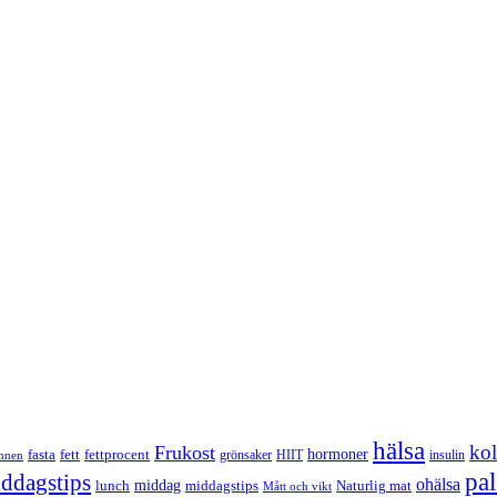
hälsa
kol
Frukost
fett
fettprocent
hormoner
fasta
grönsaker
HIIT
insulin
mnen
pa
ddagstips
ohälsa
middag
middagstips
lunch
Naturlig mat
Mått och vikt