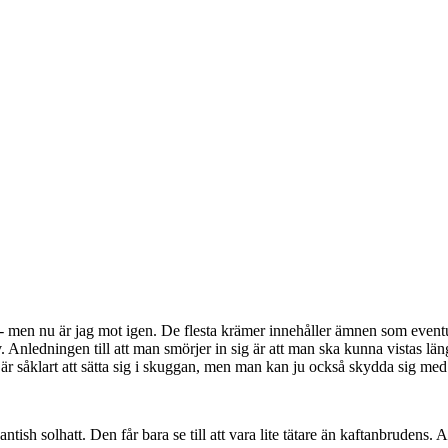
 - men nu är jag mot igen. De flesta krämer innehåller ämnen som eventu
. Anledningen till att man smörjer in sig är att man ska kunna vistas lä
iv är såklart att sätta sig i skuggan, men man kan ju också skydda sig med
igantish solhatt. Den får bara se till att vara lite tätare än kaftanbruden