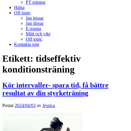
PT träning
Hälsa
Off topic
Jag hissar
Jag dissar
E-soppa
Mått och vikt
Off topic
Kontakta mig
Etikett:
tidseffektiv
konditionsträning
Kör intervaller- spara tid, få bättre
resultat av din styrketräning
Postat
2024/04/03
av
Jessica