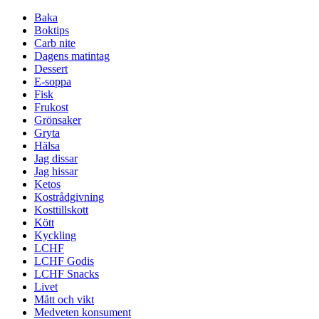
Baka
Boktips
Carb nite
Dagens matintag
Dessert
E-soppa
Fisk
Frukost
Grönsaker
Gryta
Hälsa
Jag dissar
Jag hissar
Ketos
Kostrådgivning
Kosttillskott
Kött
Kyckling
LCHF
LCHF Godis
LCHF Snacks
Livet
Mått och vikt
Medveten konsument