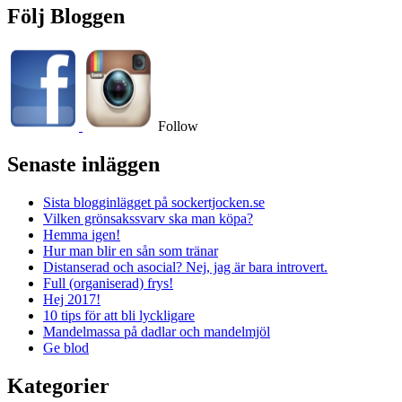
Följ Bloggen
Follow
Senaste inläggen
Sista blogginlägget på sockertjocken.se
Vilken grönsakssvarv ska man köpa?
Hemma igen!
Hur man blir en sån som tränar
Distanserad och asocial? Nej, jag är bara introvert.
Full (organiserad) frys!
Hej 2017!
10 tips för att bli lyckligare
Mandelmassa på dadlar och mandelmjöl
Ge blod
Kategorier