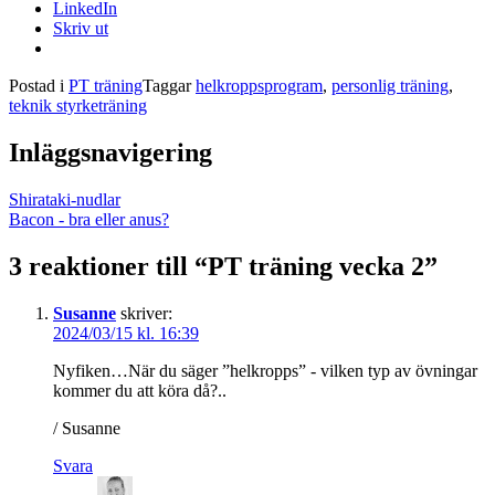
LinkedIn
Skriv ut
Postad i
PT träning
Taggar
helkroppsprogram
,
personlig träning
,
teknik styrketräning
Inläggsnavigering
Shirataki-nudlar
Bacon - bra eller anus?
3 reaktioner till “
PT träning vecka 2
”
Susanne
skriver:
2024/03/15 kl. 16:39
Nyfiken…När du säger ”helkropps” - vilken typ av övningar
kommer du att köra då?..
/ Susanne
Svara