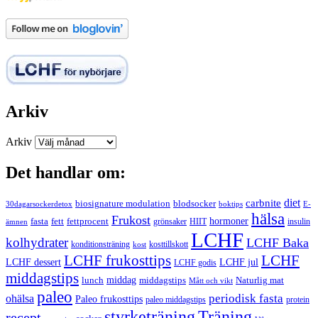
Arkiv
Arkiv
Det handlar om:
carbnite
diet
biosignature modulation
blodsocker
30dagarsockerdetox
boktips
E-
hälsa
Frukost
fett
fettprocent
hormoner
fasta
grönsaker
HIIT
insulin
ämnen
LCHF
kolhydrater
LCHF Baka
kosttillskott
konditionsträning
kost
LCHF
LCHF frukosttips
LCHF dessert
LCHF jul
LCHF godis
middagstips
middag
middagstips
lunch
Naturlig mat
Mått och vikt
paleo
periodisk fasta
ohälsa
Paleo frukosttips
paleo middagstips
protein
styrketräning
Träning
recept