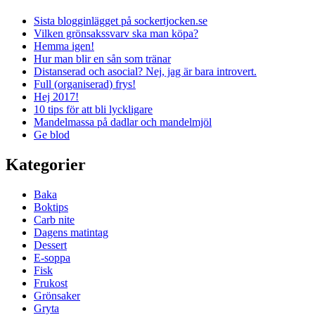
Sista blogginlägget på sockertjocken.se
Vilken grönsakssvarv ska man köpa?
Hemma igen!
Hur man blir en sån som tränar
Distanserad och asocial? Nej, jag är bara introvert.
Full (organiserad) frys!
Hej 2017!
10 tips för att bli lyckligare
Mandelmassa på dadlar och mandelmjöl
Ge blod
Kategorier
Baka
Boktips
Carb nite
Dagens matintag
Dessert
E-soppa
Fisk
Frukost
Grönsaker
Gryta