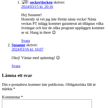
sockertjocken
skriver:
2024/03/15 kl. 20:16
Hej Susanne!
Honestly så vet jag inte förrän nästa vecka! Nästa
veckas PT inlägg kommer garanterat att tillägnas vilka
övningar och hur de olika program uppläggen kommer
se ut. Hang in there 😉
Svara
Susanne
skriver:
2024/03/16 kl. 16:07
Okej! Väntar med spänning! 😉
Svara
Lämna ett svar
Din e-postadress kommer inte publiceras.
Obligatoriska fält är
märkta
*
Kommentar
*