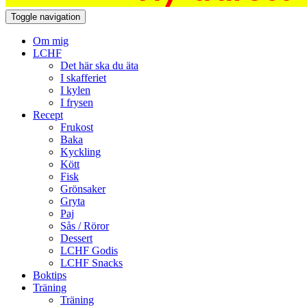
Toggle navigation
Om mig
LCHF
Det här ska du äta
I skafferiet
I kylen
I frysen
Recept
Frukost
Baka
Kyckling
Kött
Fisk
Grönsaker
Gryta
Paj
Sås / Röror
Dessert
LCHF Godis
LCHF Snacks
Boktips
Träning
Träning