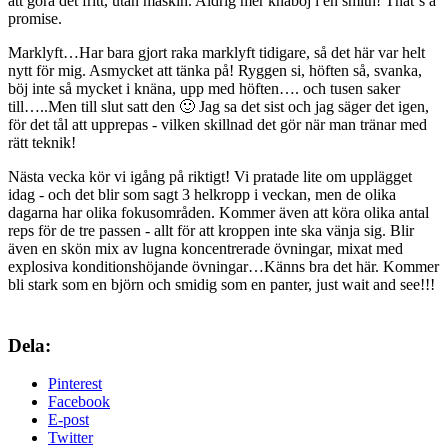
att göra det fritt, utan maskin. Aldrig mer knäböj i en smith! That´s a
promise.
Marklyft…Har bara gjort raka marklyft tidigare, så det här var helt
nytt för mig. Asmycket att tänka på! Ryggen si, höften så, svanka,
böj inte så mycket i knäna, upp med höften…. och tusen saker
till…..Men till slut satt den 🙂 Jag sa det sist och jag säger det igen,
för det tål att upprepas - vilken skillnad det gör när man tränar med
rätt teknik!
Nästa vecka kör vi igång på riktigt! Vi pratade lite om upplägget
idag - och det blir som sagt 3 helkropp i veckan, men de olika
dagarna har olika fokusområden. Kommer även att köra olika antal
reps för de tre passen - allt för att kroppen inte ska vänja sig. Blir
även en skön mix av lugna koncentrerade övningar, mixat med
explosiva konditionshöjande övningar…Känns bra det här. Kommer
bli stark som en björn och smidig som en panter, just wait and see!!!
Dela:
Pinterest
Facebook
E-post
Twitter