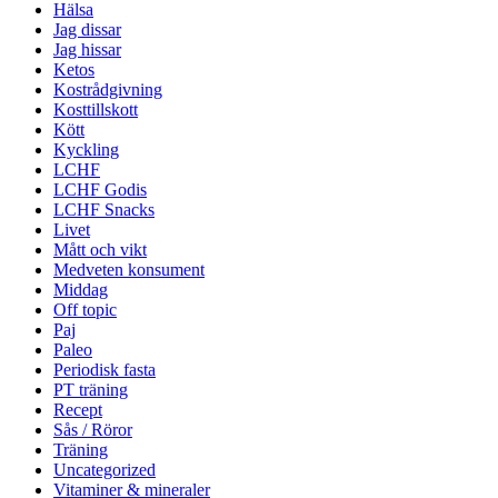
Hälsa
Jag dissar
Jag hissar
Ketos
Kostrådgivning
Kosttillskott
Kött
Kyckling
LCHF
LCHF Godis
LCHF Snacks
Livet
Mått och vikt
Medveten konsument
Middag
Off topic
Paj
Paleo
Periodisk fasta
PT träning
Recept
Sås / Röror
Träning
Uncategorized
Vitaminer & mineraler