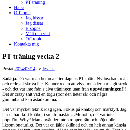
PT träning
Hälsa
Off topic
Jag hissar
Jag dissar
E-soppa
Mått och vikt
Off topic
Kontakta mig
PT träning vecka 2
Postat
2024/03/14
av
Jessica
Sådärja. Då var man hemma efter dagens PT möte. Nyduschad, mätt
och redo att skriva lite. Känner redan att vissa muskler har tagit stryk
- och det var inte från själva träningen utan från
uppvärmningen
!!!
Det är crazy shit vad en togu (tror den heter så) och några
gummiband kan åstadkomma.
Det var mycket teknik idag igen. Fokus på knäböj och marklyft. Jag
har enbart kört knäböj i smith-maskin…Mohoho, det var inte
populärt. Why? Man använder inte kroppen rätt och böjet blir
liksom onaturligt. Det var en jäkla skillnad och en helt annan känsla