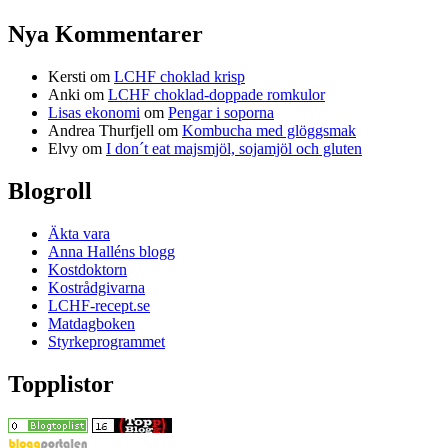
Nya Kommentarer
Kersti
om
LCHF choklad krisp
Anki
om
LCHF choklad-doppade romkulor
Lisas ekonomi
om
Pengar i soporna
Andrea Thurfjell
om
Kombucha med glöggsmak
Elvy
om
I don´t eat majsmjöl, sojamjöl och gluten
Blogroll
Äkta vara
Anna Halléns blogg
Kostdoktorn
Kostrådgivarna
LCHF-recept.se
Matdagboken
Styrkeprogrammet
Topplistor