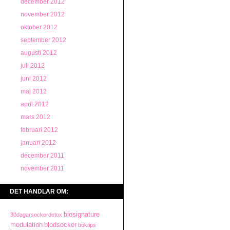
december 2012
november 2012
oktober 2012
september 2012
augusti 2012
juli 2012
juni 2012
maj 2012
april 2012
mars 2012
februari 2012
januari 2012
december 2011
november 2011
DET HANDLAR OM:
biosignature
30dagarsockerdetox
modulation
blodsocker
boktips