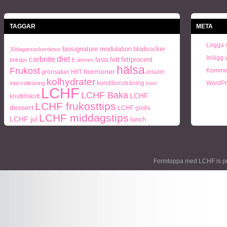
TAGGAR
META
Logga 
biosignature modulation
blodsocker
30dagarsockerdetox
Inlägg 
carbnite
diet
fett
fettprocent
fasta
boktips
E-ämnen
hälsa
Frukost
Kommen
hormoner
grönsaker
HIIT
insulin
kolhydrater
konditionsträning
WordPr
intervallträning
kost
LCHF
LCHF Baka
LCHF
kosttillskott
LCHF frukosttips
dessert
LCHF godis
LCHF middagstips
LCHF jul
lunch
paleo
ohälsa
middag
middagstips
Naturlig mat
periodisk
Paleo frukosttips
paleo middagstips
recept
fasta
socker
protein
semester
styrketräning
Träning
Formtoppa med LCHF is p
Vikt
viktnedgång