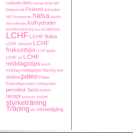
carbnite
diet
fett
fasta
E-ämnen
Frukost
fettprocent
grönsaker
hälsa
hormoner
HIIT
insulin
kolhydrater
intervallträning
konditionsträning
kosttillskott
kost
LCHF
LCHF Baka
LCHF
LCHF dessert
frukosttips
LCHF godis
LCHF
LCHF jul
middagstips
lunch
middag
middagstips
Naturlig mat
paleo
ohälsa
Paleo
frukosttips
paleo middagstips
periodisk fasta
protein
recept
socker
semester
styrketräning
Träning
viktnedgång
Vikt