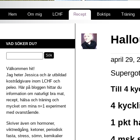
Hem
Om mig
LCHF
Recept
Boktips
Träning
Hall
VAD SÖKER DU?
april 29,
Välkommen hit!
Supergott
Jag heter Jessica och är utbildad
kostrådgivare inom LCHF och
peleo. Här på bloggen hittar du
Till 4 k
information om naturligt bra mat,
recept, hälsa och träning och
4 kyckl
mycket om mina n=1 experiment
med ovanstående.
1 pkt h
Skriver även om hormoner,
viktnedgång, ketoner, periodisk
fasta, stress, sömn, kemikalier
4 msk 