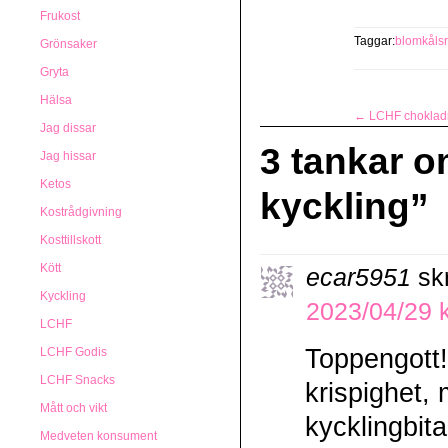
Frukost
Taggar:
blomkålsr
Grönsaker
Gryta
Hälsa
←
LCHF chokla
Jag dissar
3 tankar o
Jag hissar
Ketos
kyckling
”
Kostrådgivning
Kosttillskott
Kött
ecar5951
sk
Kyckling
2023/04/29 k
LCHF
Toppengott!!
LCHF Godis
LCHF Snacks
krispighet,
Mått och vikt
kycklingbita
Medveten konsument