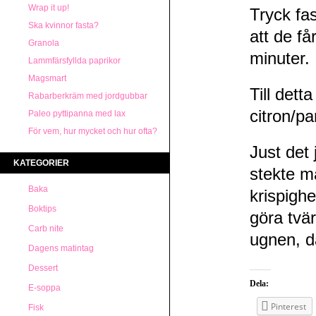
Wrap it up!
Tryck fas
Ska kvinnor fasta?
att de få
Granola
minuter.
Lammfärsfyllda paprikor
Magsmart
Till dett
Rabarberkräm med jordgubbar
citron/p
Paleo pyttipanna med lax
För vem, hur mycket och hur ofta?
Just det 
KATEGORIER
stekte m
Baka
krispigh
Boktips
göra tvär
Carb nite
ugnen, d
Dagens matintag
Dessert
Dela:
E-soppa
Pinterest
Fisk