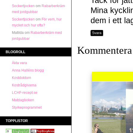
Tack för jät
Sockertjocken
om
Rabarberkräm
Mina kycklin
med jordgubbar
dem i ett l
Sockertjocken
om
För vem, hur
mycket och hur ofta?
Matilda
om
Rabarberkräm med
Svara
jordgubbar
Kommentera
BLOGROLL
Äkta vara
Anna Halléns blogg
Kostdoktorn
Kostrådgivarna
LCHF-recept.se
Matdagboken
Styrkeprogrammet
TOPPLISTOR