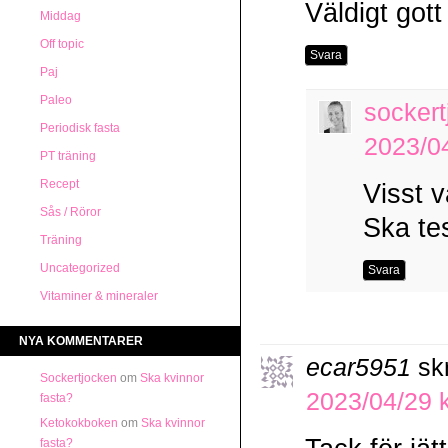
Väldigt gott
Middag
Off topic
Svara
Paj
Paleo
sockert
Periodisk fasta
2023/04
PT träning
Recept
Visst v
Sås / Röror
Ska te
Träning
Uncategorized
Svara
Vitaminer & mineraler
NYA KOMMENTARER
ecar5951
sk
Sockertjocken
om
Ska kvinnor
2023/04/29 k
fasta?
Ketokokboken
om
Ska kvinnor
fasta?