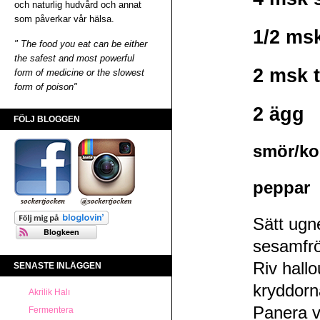
och naturlig hudvård och annat
som påverkar vår hälsa.
1/2 ms
" The food you eat can be either
the safest and most powerful
2 msk t
form of medicine or the slowest
form of poison"
2 ägg
FÖLJ BLOGGEN
smör/kok
peppar
Sätt ugne
sesamfrö
Riv hall
SENASTE INLÄGGEN
kryddorna
Akrilik Halı
Panera v
Fermentera