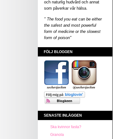
och naturlig hudvård och annat
som påverkar vår hälsa.
" The food you eat can be either
the safest and most powerful
form of medicine or the slowest
form of poison"
FÖLJ BLOGGEN
SENASTE INLÄGGEN
Ska kvinnor fasta?
Granola