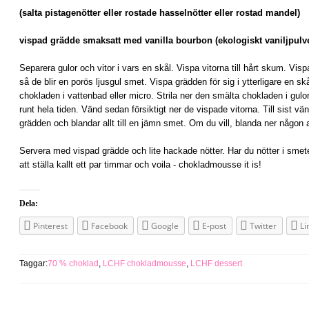
(salta pistagenötter eller rostade hasselnötter eller rostad mandel)
vispad grädde smaksatt med vanilla bourbon (ekologiskt vaniljpulv
Separera gulor och vitor i vars en skål. Vispa vitorna till hårt skum. Visp
så de blir en porös ljusgul smet. Vispa grädden för sig i ytterligare en sk
chokladen i vattenbad eller micro. Strila ner den smälta chokladen i gulo
runt hela tiden. Vänd sedan försiktigt ner de vispade vitorna. Till sist vän
grädden och blandar allt till en jämn smet. Om du vill, blanda ner någon
Servera med vispad grädde och lite hackade nötter. Har du nötter i smet
att ställa kallt ett par timmar och voila - chokladmousse it is!
Dela:
Pinterest
Facebook
Google
E-post
Twitter
Li
Taggar:
70 % choklad
,
LCHF chokladmousse
,
LCHF dessert