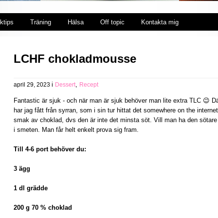
ktips
Träning
Hälsa
Off topic
Kontakta mig
LCHF chokladmousse
i
,
april 29, 2023
Dessert
Recept
Fantastic är sjuk - och när man är sjuk behöver man lite extra TLC 😉 Dä
har jag fått från syrran, som i sin tur hittat det somewhere on the interne
smak av choklad, dvs den är inte det minsta söt. Vill man ha den sötare
i smeten. Man får helt enkelt prova sig fram.
Till 4-6 port behöver du:
3 ägg
1 dl grädde
200 g 70 % choklad