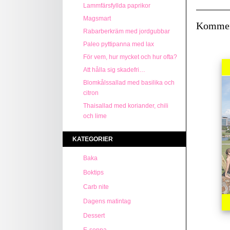
Lammfärsfyllda paprikor
Magsmart
Kommen
Rabarberkräm med jordgubbar
Paleo pyttipanna med lax
För vem, hur mycket och hur ofta?
Att hålla sig skadefri…
Blomkålssallad med basilika och
citron
Thaisallad med koriander, chili
och lime
KATEGORIER
Baka
Boktips
Carb nite
Dagens matintag
Dessert