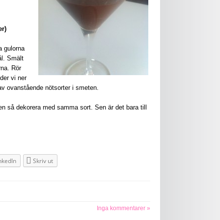
er)
a gulorna
ål. Smält
rna. Rör
der vi ner
 av ovanstående nötsorter i smeten.
en så dekorera med samma sort. Sen är det bara till
nkedIn
Skriv ut
Inga kommentarer »