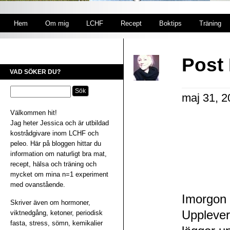
Hem
Om mig
LCHF
Recept
Boktips
Träning
Post 
VAD SÖKER DU?
maj 31, 
Välkommen hit!
Jag heter Jessica och är utbildad
kostrådgivare inom LCHF och
peleo. Här på bloggen hittar du
information om naturligt bra mat,
recept, hälsa och träning och
mycket om mina n=1 experiment
med ovanstående.
Imorgon 
Skriver även om hormoner,
Upplever
viktnedgång, ketoner, periodisk
fasta, stress, sömn, kemikalier