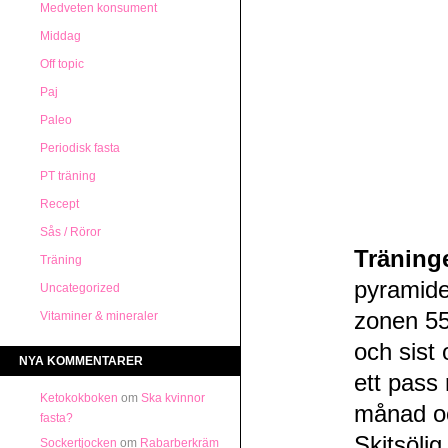
Medveten konsument
Middag
Off topic
Paj
Paleo
Periodisk fasta
PT träning
Recept
Sås / Röror
Träning
Träning
pyramiden
Uncategorized
zonen 55
Vitaminer & mineraler
och sist
NYA KOMMENTARER
ett pass 
Ketokokboken
om
Ska kvinnor
månad och
fasta?
Skitsöli
Sockertjocken
om
Rabarberkräm