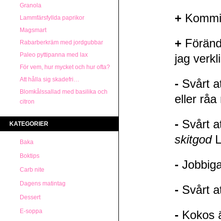
Granola
+
Kommit 
Lammfärsfyllda paprikor
Magsmart
+
Förändr
Rabarberkräm med jordgubbar
Paleo pyttipanna med lax
jag verkl
För vem, hur mycket och hur ofta?
Att hålla sig skadefri…
-
Svårt at
Blomkålssallad med basilika och
eller råa
citron
-
Svårt a
KATEGORIER
skitgod
L
Baka
Boktips
-
Jobbiga
Carb nite
Dagens matintag
-
Svårt at
Dessert
E-soppa
-
Kokos är