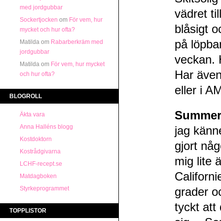
med jordgubbar
vädret ti
Sockertjocken
om
För vem, hur
blåsigt 
mycket och hur ofta?
på löpban
Matilda
om
Rabarberkräm med
jordgubbar
veckan. 
Matilda
om
För vem, hur mycket
Har även
och hur ofta?
eller i A
BLOGROLL
Summer
Äkta vara
Anna Halléns blogg
jag känn
Kostdoktorn
gjort nå
Kostrådgivarna
mig lite 
LCHF-recept.se
Californi
Matdagboken
Styrkeprogrammet
grader o
tyckt att
TOPPLISTOR