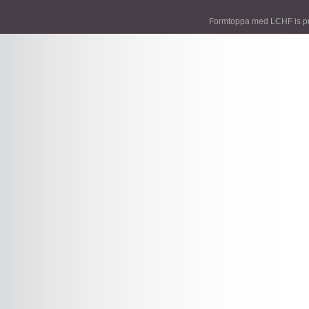
recept
fasta
socker
protein
semester
styrketräning
Träning
Formtoppa med LCHF is p
Vikt
viktnedgång