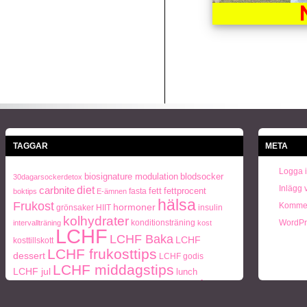
TAGGAR
META
Logga 
biosignature modulation
blodsocker
30dagarsockerdetox
Inlägg 
carbnite
diet
fett
fettprocent
fasta
boktips
E-ämnen
hälsa
Frukost
Kommen
hormoner
grönsaker
HIIT
insulin
kolhydrater
konditionsträning
WordPr
intervallträning
kost
LCHF
LCHF Baka
LCHF
kosttillskott
LCHF frukosttips
dessert
LCHF godis
LCHF middagstips
LCHF jul
lunch
paleo
ohälsa
middag
middagstips
Naturlig mat
periodisk
Paleo frukosttips
paleo middagstips