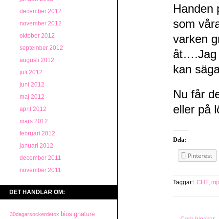
Handen p
december 2012
som våra
november 2012
oktober 2012
varken g
september 2012
åt….Jag 
augusti 2012
kan säga
juli 2012
juni 2012
Nu får d
maj 2012
eller på 
april 2012
mars 2012
februari 2012
Dela:
januari 2012
Pinterest
december 2011
november 2011
Taggar:
LCHF
,
mj
DET HANDLAR OM:
biosignature
30dagarsockerdetox