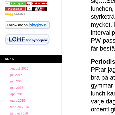
sig….Sen 
lunchen, 
styrketrä
mycket. 
intervall
PW passe
får bestä
ARKIV
Periodis
PF:ar jag
augusti 2016
juli 2016
bra på at
juni 2016
gymmar m
maj 2016
lunch ka
april 2016
varje dag
mars 2016
februari 2016
ordentli
januari 2016