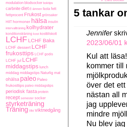
←
Carb blocker
modulation
blodsocker
boktips
carbnite
diet
fett
fasta
E-ämnen
5 tankar o
Frukost
fettprocent
grönsaker
hälsa
hormoner
HIIT
insulin
kolhydrater
intervallträning
Jennifer
skri
konditionsträning
kosttillskott
kost
LCHF
LCHF Baka
2023/06/01 k
LCHF
LCHF dessert
frukosttips
Kul att läsa
LCHF godis
LCHF
LCHF jul
kommer till
middagstips
lunch
middag
middagstips
Naturlig mat
mjölkproduk
paleo
ohälsa
Paleo
över det ett 
frukosttips
paleo middagstips
periodisk fasta
protein
nästan all 
recept
socker
semester
styrketräning
jag upplever
Träning
viktnedgång
Vikt
mindre mjöl
Nu blev jag