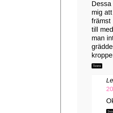
Dessa p
mig at
främst 
till m
man in
grädde
kroppe
Svara
Le
20
Ok
Sva