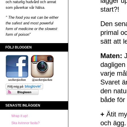
lägger u
och naturlig hudvård och annat
som påverkar vår hälsa.
start?!
" The food you eat can be either
Den senas
the safest and most powerful
form of medicine or the slowest
primal o
form of poison"
sätt att
FÖLJ BLOGGEN
Maten:
J
dagligen f
varje mål
Svaret är
den natu
både för
SENASTE INLÄGGEN
+
Ätit my
Wrap it up!
och ägg.
Ska kvinnor fasta?