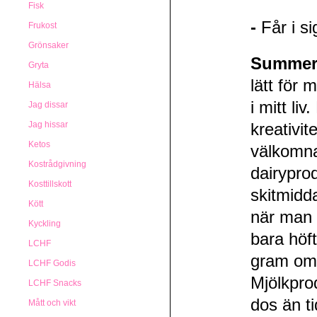
Fisk
-
Får i si
Frukost
Grönsaker
Summer
Gryta
lätt för
Hälsa
i mitt li
Jag dissar
Jag hissar
kreativit
Ketos
välkomna
Kostrådgivning
dairypro
Kosttillskott
skitmidd
Kött
när man v
Kyckling
bara höft
LCHF
gram om 
LCHF Godis
Mjölkprod
LCHF Snacks
dos än ti
Mått och vikt