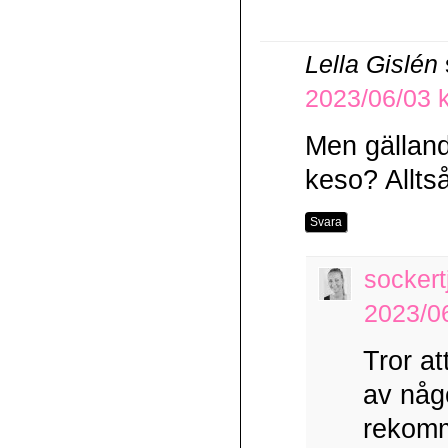
Lella Gislén
2023/06/03 k
Men gälland
keso? Allts
Svara
sockert
2023/06
Tror at
av någ
rekomm