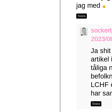
jag med
Svara
sockert
2023/06
Ja shi
artikel
tåliga 
befolk
LCHF oc
har sa
Svara