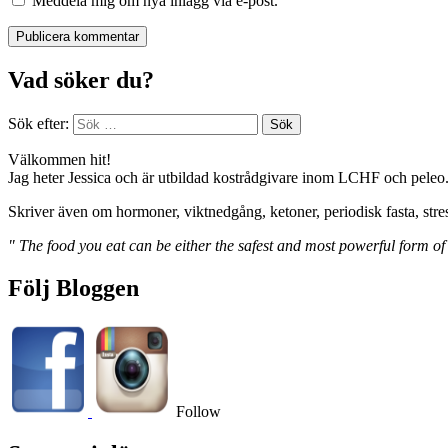
Meddela mig om nya inlägg via e-post.
Vad söker du?
Sök efter:
Välkommen hit!
Jag heter Jessica och är utbildad kostrådgivare inom LCHF och peleo
Skriver även om hormoner, viktnedgång, ketoner, periodisk fasta, stre
" The food you eat can be either the safest and most powerful form of
Följ Bloggen
Follow