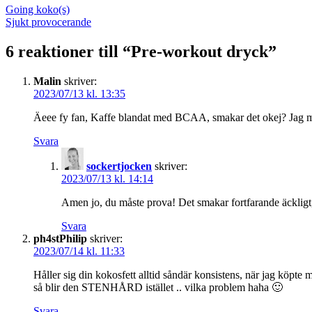
Going koko(s)
Sjukt provocerande
6 reaktioner till “
Pre-workout dryck
”
Malin
skriver:
2023/07/13 kl. 13:35
Äeee fy fan, Kaffe blandat med BCAA, smakar det okej? Jag m
Svara
sockertjocken
skriver:
2023/07/13 kl. 14:14
Amen jo, du måste prova! Det smakar fortfarande äckligt,
Svara
ph4stPhilip
skriver:
2023/07/14 kl. 11:33
Håller sig din kokosfett alltid såndär konsistens, när jag köpte
så blir den STENHÅRD istället .. vilka problem haha 🙂
Svara