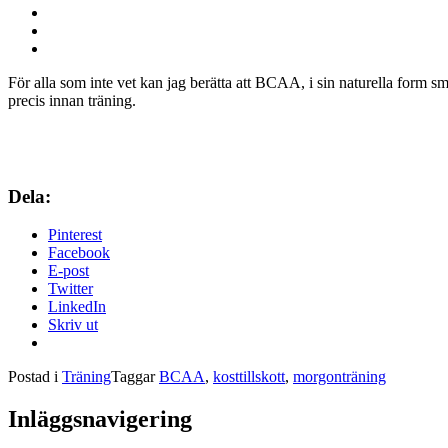
För alla som inte vet kan jag berätta att BCAA, i sin naturella form s
precis innan träning.
Dela:
Pinterest
Facebook
E-post
Twitter
LinkedIn
Skriv ut
Postad i
Träning
Taggar
BCAA
,
kosttillskott
,
morgonträning
Inläggsnavigering