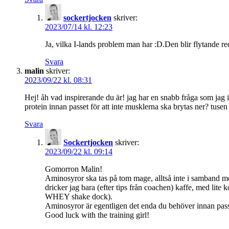
sockertjocken
skriver:
2023/07/14 kl. 12:23
Ja, vilka I-lands problem man har :D.Den blir flytande reda
Svara
malin
skriver:
2023/09/22 kl. 08:31
Hej! åh vad inspirerande du är! jag har en snabb fråga som jag 
protein innan passet för att inte musklerna ska brytas ner? tuse
Svara
Sockertjocken
skriver:
2023/09/22 kl. 09:14
Gomorron Malin!
Aminosyror ska tas på tom mage, alltså inte i samband med et
dricker jag bara (efter tips från coachen) kaffe, med lite
WHEY shake dock).
Aminosyror är egentligen det enda du behöver innan passet
Good luck with the training girl!