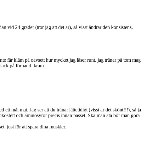
n vid 24 grader (tror jag att det är), så visst ändrar den konsistens.
inte får kläm på oavsett hur mycket jag läser runt. jag tränar på tom ma
n tack på förhand. kram
t mål mat. Jag ser att du tränar jättetidigt (visst är det skönt!!!), så j
 kokosfett och aminosyror precis innan passet. Ska man äta bör man göra 
, just för att spara dina muskler.