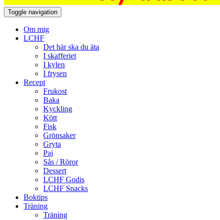
Toggle navigation
Om mig
LCHF
Det här ska du äta
I skafferiet
I kylen
I frysen
Recept
Frukost
Baka
Kyckling
Kött
Fisk
Grönsaker
Gryta
Paj
Sås / Röror
Dessert
LCHF Godis
LCHF Snacks
Boktips
Träning
Träning