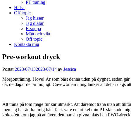
PT träning
Hälsa
Off topic
Jag hissar
Jag dissar
E-soppa
Mått och vikt
Off topic
Kontakta mig
Pre-workout dryck
Postat
2023/07/13
2023/07/14
av
Jessica
Morgonträning, I love! Är som bäst denna tiden på dygnet, sedan går de
då, de dagar det är möjligt. Cavewoman i mig tänker att det är dags att
Att träna på tom mage funkar utmärkt. Att däremot träna utan att tillför
men jag har ändrat mig här. Tack vare en artikel min PT skickade mig 
kokosfett kom jag på att även dett har sin givna plats i en PWO-dryck