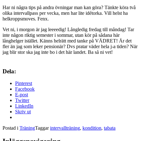
Har ni några tips på andra övningar man kan göra? Tänkte köra två
olika intervallpass per vecka, men har lite idétorka. Vill helst ha
helkroppsmoves. Fenx.
Vet ni, i morgon är jag leeeedig! Långledig fredag till måndag! Tar
inte någon riktig semester i sommar, utan kör på sådana här
långhelger istället. Känns helrätt med tanke på VÄDRET! Är det
fler än jag som leker pensionär? Dvs pratar väder hela j-a tiden? När
jag blir stor ska jag inte bo i det här landet. Ba så ni vet!
Dela:
Pinterest
Facebook
E-post
Twitter
LinkedIn
Skriv ut
Postad i
Träning
Taggar
intervallträning
,
kondition
,
tabata