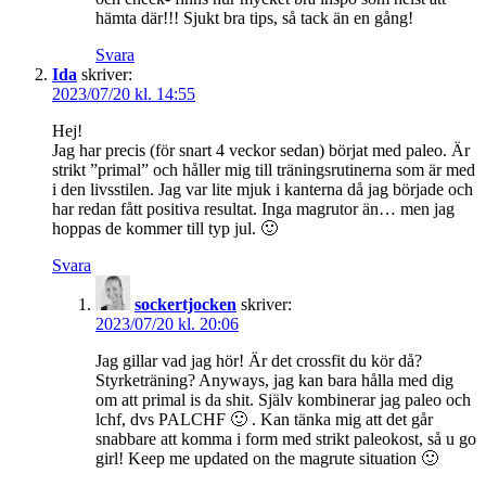
hämta där!!! Sjukt bra tips, så tack än en gång!
Svara
Ida
skriver:
2023/07/20 kl. 14:55
Hej!
Jag har precis (för snart 4 veckor sedan) börjat med paleo. Är
strikt ”primal” och håller mig till träningsrutinerna som är med
i den livsstilen. Jag var lite mjuk i kanterna då jag började och
har redan fått positiva resultat. Inga magrutor än… men jag
hoppas de kommer till typ jul. 🙂
Svara
sockertjocken
skriver:
2023/07/20 kl. 20:06
Jag gillar vad jag hör! Är det crossfit du kör då?
Styrketräning? Anyways, jag kan bara hålla med dig
om att primal is da shit. Själv kombinerar jag paleo och
lchf, dvs PALCHF 🙂 . Kan tänka mig att det går
snabbare att komma i form med strikt paleokost, så u go
girl! Keep me updated on the magrute situation 🙂