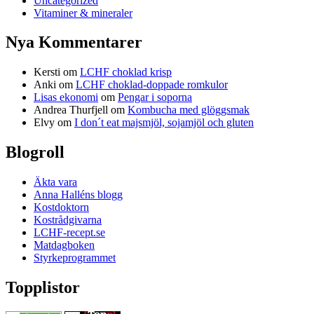
Uncategorized
Vitaminer & mineraler
Nya Kommentarer
Kersti
om
LCHF choklad krisp
Anki
om
LCHF choklad-doppade romkulor
Lisas ekonomi
om
Pengar i soporna
Andrea Thurfjell
om
Kombucha med glöggsmak
Elvy
om
I don´t eat majsmjöl, sojamjöl och gluten
Blogroll
Äkta vara
Anna Halléns blogg
Kostdoktorn
Kostrådgivarna
LCHF-recept.se
Matdagboken
Styrkeprogrammet
Topplistor