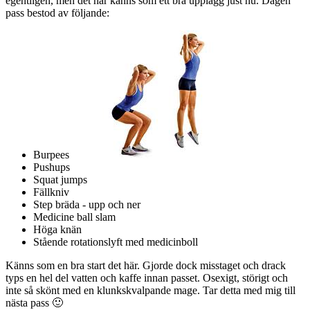
egentligen, men det här känns som ett bra upplägg just nu. Dagen
pass bestod av följande:
Burpees
Pushups
Squat jumps
Fällkniv
Step bräda - upp och ner
Medicine ball slam
Höga knän
Stående rotationslyft med medicinboll
Känns som en bra start det här. Gjorde dock misstaget och drack
typs en hel del vatten och kaffe innan passet. Osexigt, störigt och
inte så skönt med en klunkskvalpande mage. Tar detta med mig till
nästa pass 🙂