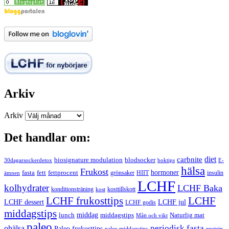
Arkiv
Arkiv
Det handlar om:
carbnite
diet
biosignature modulation
blodsocker
30dagarsockerdetox
boktips
E-
hälsa
Frukost
fett
fettprocent
hormoner
fasta
grönsaker
HIIT
insulin
ämnen
LCHF
kolhydrater
LCHF Baka
kosttillskott
konditionsträning
kost
LCHF
LCHF frukosttips
LCHF dessert
LCHF jul
LCHF godis
middagstips
middag
middagstips
lunch
Naturlig mat
Mått och vikt
paleo
periodisk fasta
ohälsa
Paleo frukosttips
paleo middagstips
protein