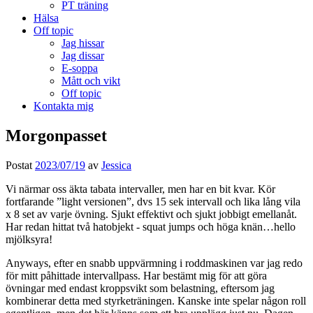
PT träning
Hälsa
Off topic
Jag hissar
Jag dissar
E-soppa
Mått och vikt
Off topic
Kontakta mig
Morgonpasset
Postat
2023/07/19
av
Jessica
Vi närmar oss äkta tabata intervaller, men har en bit kvar. Kör
fortfarande ”light versionen”, dvs 15 sek intervall och lika lång vila
x 8 set av varje övning. Sjukt effektivt och sjukt jobbigt emellanåt.
Har redan hittat två hatobjekt - squat jumps och höga knän…hello
mjölksyra!
Anyways, efter en snabb uppvärmning i roddmaskinen var jag redo
för mitt påhittade intervallpass. Har bestämt mig för att göra
övningar med endast kroppsvikt som belastning, eftersom jag
kombinerar detta med styrketräningen. Kanske inte spelar någon roll