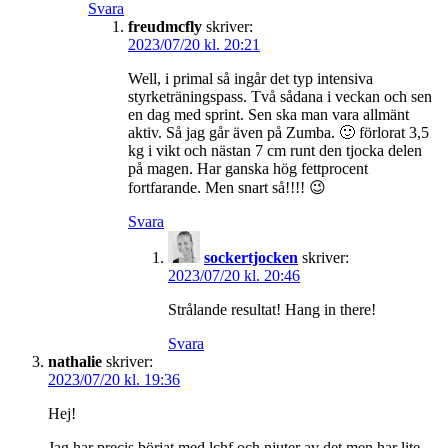
Svara
freudmcfly
skriver:
2023/07/20 kl. 20:21
Well, i primal så ingår det typ intensiva
styrketräningspass. Två sådana i veckan och sen
en dag med sprint. Sen ska man vara allmänt
aktiv. Så jag går även på Zumba. 🙂 förlorat 3,5
kg i vikt och nästan 7 cm runt den tjocka delen
på magen. Har ganska hög fettprocent
fortfarande. Men snart så!!!! 😉
Svara
sockertjocken
skriver:
2023/07/20 kl. 20:46
Strålande resultat! Hang in there!
Svara
nathalie
skriver:
2023/07/20 kl. 19:36
Hej!
Jag har precis börjat med lchf och njuter av det men har lite