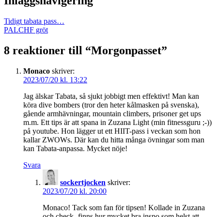
Inläggsnavigering
Tidigt tabata pass…
PALCHF gröt
8 reaktioner till “
Morgonpasset
”
Monaco
skriver:
2023/07/20 kl. 13:22
Jag älskar Tabata, så sjukt jobbigt men effektivt! Man kan
köra dive bombers (tror den heter kålmasken på svenska),
gående armhävningar, mountain climbers, prisoner get ups
m.m. Ett tips är att spana in Zuzana Light (min fitnessguru ;-))
på youtube. Hon lägger ut ett HIIT-pass i veckan som hon
kallar ZWOWs. Där kan du hitta många övningar som man
kan Tabata-anpassa. Mycket nöje!
Svara
sockertjocken
skriver:
2023/07/20 kl. 20:00
Monaco! Tack som fan för tipsen! Kollade in Zuzana
och check- finns hur mycket bra inspo som helst att