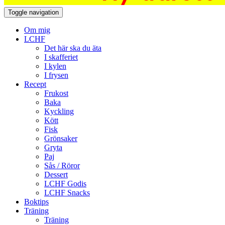
Toggle navigation
Om mig
LCHF
Det här ska du äta
I skafferiet
I kylen
I frysen
Recept
Frukost
Baka
Kyckling
Kött
Fisk
Grönsaker
Gryta
Paj
Sås / Röror
Dessert
LCHF Godis
LCHF Snacks
Boktips
Träning
Träning