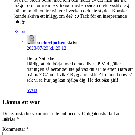
frågor om hur man bäst tränar med en sådan diet/livsstil? Jag
tränar kondition tre gånger i veckan och lite styrka. Kanske
kunde skriva ett inlägg om de? 🙂 Tack för en inseprerande
blogg.
Svara
sockertjocken
skriver:
2023/07/20 kl. 20:12
Hello Nathalie!
Härligt att du börjat med denna livsstil! Vad gäller
träningen så beror det lite på vad du är ute efter. Bara att
må bra? Gå ner i vikt? Bygga muskler? Let me know så
sak vi se hur jag kan hjälpa dig. Ha det bäst girl!
Svara
Lämna ett svar
Din e-postadress kommer inte publiceras.
Obligatoriska fält är
märkta
*
Kommentar
*