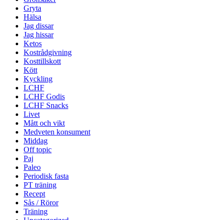
Gryta
Hälsa
Jag dissar
Jag hissar
Ketos
Kostrådgivning
Kosttillskott
Kött
Kyckling
LCHF
LCHF Godis
LCHF Snacks
Livet
Mått och vikt
Medveten konsument
Middag
Off topic
Paj
Paleo
Periodisk fasta
PT träning
Recept
Sås / Röror
Träning