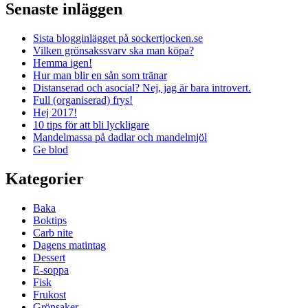
Senaste inläggen
Sista blogginlägget på sockertjocken.se
Vilken grönsakssvarv ska man köpa?
Hemma igen!
Hur man blir en sån som tränar
Distanserad och asocial? Nej, jag är bara introvert.
Full (organiserad) frys!
Hej 2017!
10 tips för att bli lyckligare
Mandelmassa på dadlar och mandelmjöl
Ge blod
Kategorier
Baka
Boktips
Carb nite
Dagens matintag
Dessert
E-soppa
Fisk
Frukost
Grönsaker