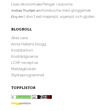
Lisas ekonomi
Pengar i soporna
om
Kombucha med glöggsmak
Andrea Thurfjell
om
I don´t eat majsmjöl, sojamjöl och gluten
Elvy
om
BLOGROLL
Äkta vara
Anna Halléns blogg
Kostdoktorn
Kostrådgivarna
LCHF-recept.se
Matdagboken
Styrkeprogrammet
TOPPLISTOR