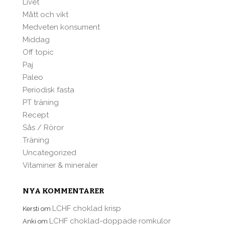
Livet
Mått och vikt
Medveten konsument
Middag
Off topic
Paj
Paleo
Periodisk fasta
PT träning
Recept
Sås / Röror
Träning
Uncategorized
Vitaminer & mineraler
NYA KOMMENTARER
LCHF choklad krisp
Kersti
om
LCHF choklad-doppade romkulor
Anki
om