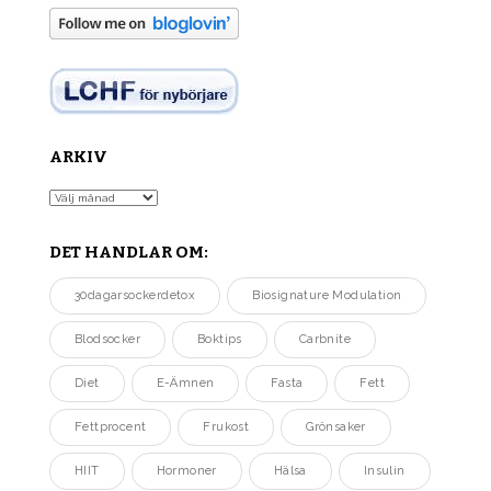
ARKIV
Arkiv
DET HANDLAR OM:
30dagarsockerdetox
Biosignature Modulation
Blodsocker
Boktips
Carbnite
Diet
E-Ämnen
Fasta
Fett
Fettprocent
Frukost
Grönsaker
HIIT
Hormoner
Hälsa
Insulin