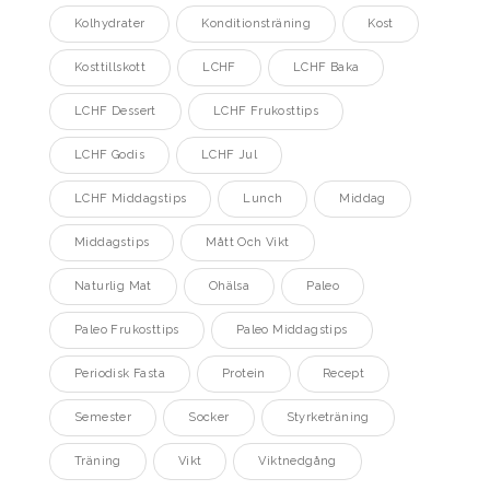
Kolhydrater
Konditionsträning
Kost
Kosttillskott
LCHF
LCHF Baka
LCHF Dessert
LCHF Frukosttips
LCHF Godis
LCHF Jul
LCHF Middagstips
Lunch
Middag
Middagstips
Mått Och Vikt
Naturlig Mat
Ohälsa
Paleo
Paleo Frukosttips
Paleo Middagstips
Periodisk Fasta
Protein
Recept
Semester
Socker
Styrketräning
Träning
Vikt
Viktnedgång