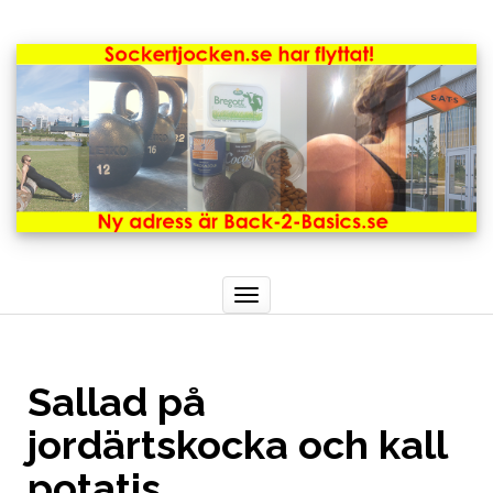
Toggle
navigation
Sallad på
jordärtskocka och kall
potatis