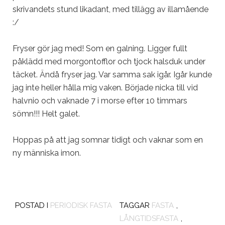
skrivandets stund likadant, med tillägg av illamående
:/
Fryser gör jag med! Som en galning. Ligger fullt
påklädd med morgontofflor och tjock halsduk under
täcket. Ändå fryser jag. Var samma sak igår. Igår kunde
jag inte heller hålla mig vaken. Började nicka till vid
halvnio och vaknade 7 i morse efter 10 timmars
sömn!!! Helt galet.
Hoppas på att jag somnar tidigt och vaknar som en
ny människa imon.
POSTAD I
PERIODISK FASTA
TAGGAR
FASTA
,
LÅNGTIDSFASTA
,