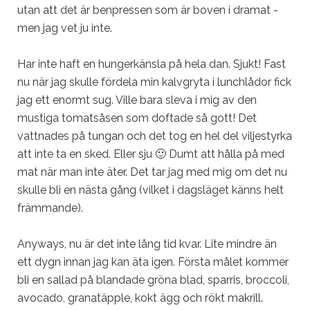
utan att det är benpressen som är boven i dramat -
men jag vet ju inte.
Har inte haft en hungerkänsla på hela dan. Sjukt! Fast
nu när jag skulle fördela min kalvgryta i lunchlådor fick
jag ett enormt sug. Ville bara sleva i mig av den
mustiga tomatsåsen som doftade så gott! Det
vattnades på tungan och det tog en hel del viljestyrka
att inte ta en sked. Eller sju 🙂 Dumt att hålla på med
mat när man inte äter. Det tar jag med mig om det nu
skulle bli en nästa gång (vilket i dagsläget känns helt
främmande).
Anyways, nu är det inte lång tid kvar. Lite mindre än
ett dygn innan jag kan äta igen. Första målet kommer
bli en sallad på blandade gröna blad, sparris, broccoli,
avocado, granatäpple, kokt ägg och rökt makrill.