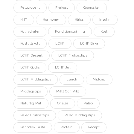
Fettprocent
Frukost
Grönsaker
HIIT
Hormoner
Hälsa
Insulin
Kolhydrater
Konditionsträning
Kost
Kosttillskott
LCHF
LCHF Baka
LCHF Dessert
LCHF Frukosttips
LCHF Godis
LCHF Jul
LCHF Middagstips
Lunch
Middag
Middagstips
Mått Och Vikt
Naturlig Mat
Ohälsa
Paleo
Paleo Frukosttips
Paleo Middagstips
Periodisk Fasta
Protein
Recept