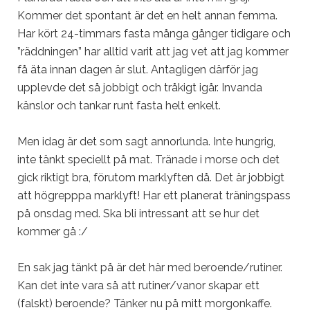
Kommer det spontant är det en helt annan femma.
Har kört 24-timmars fasta många gånger tidigare och
”räddningen” har alltid varit att jag vet att jag kommer
få äta innan dagen är slut. Antagligen därför jag
upplevde det så jobbigt och tråkigt igår. Invanda
känslor och tankar runt fasta helt enkelt.
Men idag är det som sagt annorlunda. Inte hungrig,
inte tänkt speciellt på mat. Tränade i morse och det
gick riktigt bra, förutom marklyften då. Det är jobbigt
att högrepppa marklyft! Har ett planerat träningspass
på onsdag med. Ska bli intressant att se hur det
kommer gå :/
En sak jag tänkt på är det här med beroende/rutiner.
Kan det inte vara så att rutiner/vanor skapar ett
(falskt) beroende? Tänker nu på mitt morgonkaffe.