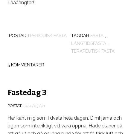
Läääängtar!
POSTAD I
PERIODISK FASTA
TAGGAR
FASTA
,
LÅNGTIDSFASTA
,
TERAPEUTISK FASTA
5 KOMMENTARER
Fastedag 3
POSTAT
2024/03/01
Har känt mig som i dvala hela dagen. Dimhjärna och
ögon som inte riktigt vill vara öppna. Hade planer på
att gå ut och gå en lång runda för att få frisk luft och