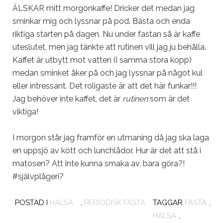
ÄLSKAR mitt morgonkaffe! Dricker det medan jag
sminkar mig och lyssnar på pod. Bästa och enda
riktiga starten på dagen. Nu under fastan så är kaffe
uteslutet, men jag tänkte att rutinen vill jag ju behålla.
Kaffet är utbytt mot vatten (i samma stora kopp)
medan sminket åker på och jag lyssnar på något kul
eller intressant. Det roligaste är att det här funkar!!!
Jag behöver inte kaffet, det är
rutinen
som är det
viktiga!
I morgon står jag framför en utmaning då jag ska laga
en uppsjö av kött och lunchlådor. Hur är det att stå i
matosen? Att inte kunna smaka av, bara göra?!
#självplågeri?
POSTAD I
HÄLSA
,
PERIODISK FASTA
TAGGAR
FASTA
,
HÄLSA
,