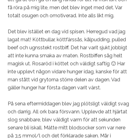
få röra på mig lite, men det blev inget med det. Var
totalt osugen och omotiverad. Inte alls likt mig.
Det blev istället en dag vid spisen. Herregud vad jag
lagat mat! Köttbullar, köttfärssås, kålpudding, pulled
beef och ugnsstekt rostbiff. Det har varit sjukt jobbigt
att inte kunna smaka av maten. Rostbiffen såg helt
magisk ut. Rosaröd i köttet och väldigt saftig 🙂 Har
inte upplevt någon vidare hunger idag, kanske för att
man stått vid grytorna större delen av dagen. Vad
gäller hunger har första dagen varit värst.
På sena eftermiddagen blev jag plötsligt väldigt svag
och darrig. All ork bara försvann. Upplevde att hjärtat
slog snabbare, blev väldigt varm för att sekunden
senare bli iskall. Mätte mitt blodsocker som var nere
på 3,5 mmol/l och det förklarade saken. Mår i