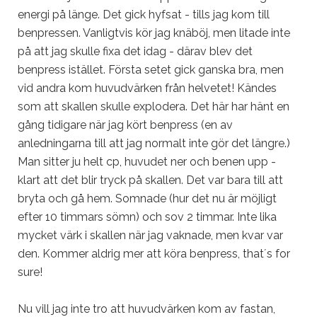
energi på länge. Det gick hyfsat - tills jag kom till
benpressen. Vanligtvis kör jag knäböj, men litade inte
på att jag skulle fixa det idag - därav blev det
benpress istället. Första setet gick ganska bra, men
vid andra kom huvudvärken från helvetet! Kändes
som att skallen skulle explodera. Det här har hänt en
gång tidigare när jag kört benpress (en av
anledningarna till att jag normalt inte gör det längre.)
Man sitter ju helt cp, huvudet ner och benen upp -
klart att det blir tryck på skallen. Det var bara till att
bryta och gå hem. Somnade (hur det nu är möjligt
efter 10 timmars sömn) och sov 2 timmar. Inte lika
mycket värk i skallen när jag vaknade, men kvar var
den. Kommer aldrig mer att köra benpress, that´s for
sure!
Nu vill jag inte tro att huvudvärken kom av fastan,