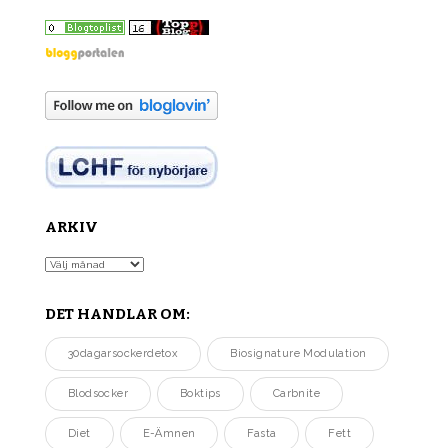
ARKIV
Arkiv
DET HANDLAR OM:
30dagarsockerdetox
Biosignature Modulation
Blodsocker
Boktips
Carbnite
Diet
E-Ämnen
Fasta
Fett