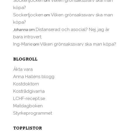
Sockertjocken
Vilken grönsakssvarv ska man
om
köpa?
Sockertjocken
Vilken grönsakssvarv ska man
om
köpa?
Distanserad och asocial? Nej, jag är
Johanna
om
bara introvert.
Ing-Marie
Vilken grönsakssvarv ska man köpa?
om
BLOGROLL
Äkta vara
Anna Halléns blogg
Kostdoktorn
Kostrådgivarna
LCHF-recept.se
Matdagboken
Styrkeprogrammet
TOPPLISTOR