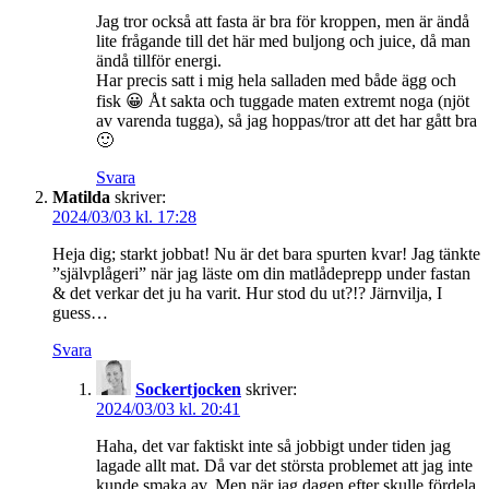
Jag tror också att fasta är bra för kroppen, men är ändå
lite frågande till det här med buljong och juice, då man
ändå tillför energi.
Har precis satt i mig hela salladen med både ägg och
fisk 😀 Åt sakta och tuggade maten extremt noga (njöt
av varenda tugga), så jag hoppas/tror att det har gått bra
🙂
Svara
Matilda
skriver:
2024/03/03 kl. 17:28
Heja dig; starkt jobbat! Nu är det bara spurten kvar! Jag tänkte
”självplågeri” när jag läste om din matlådeprepp under fastan
& det verkar det ju ha varit. Hur stod du ut?!? Järnvilja, I
guess…
Svara
Sockertjocken
skriver:
2024/03/03 kl. 20:41
Haha, det var faktiskt inte så jobbigt under tiden jag
lagade allt mat. Då var det största problemet att jag inte
kunde smaka av. Men när jag dagen efter skulle fördela