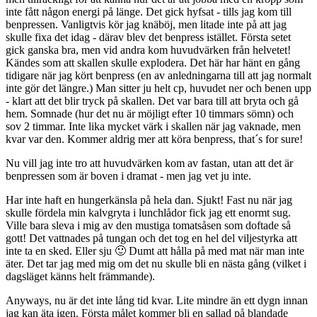
inte fått någon energi på länge. Det gick hyfsat - tills jag kom till
benpressen. Vanligtvis kör jag knäböj, men litade inte på att jag
skulle fixa det idag - därav blev det benpress istället. Första setet
gick ganska bra, men vid andra kom huvudvärken från helvetet!
Kändes som att skallen skulle explodera. Det här har hänt en gång
tidigare när jag kört benpress (en av anledningarna till att jag normalt
inte gör det längre.) Man sitter ju helt cp, huvudet ner och benen upp
- klart att det blir tryck på skallen. Det var bara till att bryta och gå
hem. Somnade (hur det nu är möjligt efter 10 timmars sömn) och
sov 2 timmar. Inte lika mycket värk i skallen när jag vaknade, men
kvar var den. Kommer aldrig mer att köra benpress, that´s for sure!
Nu vill jag inte tro att huvudvärken kom av fastan, utan att det är
benpressen som är boven i dramat - men jag vet ju inte.
Har inte haft en hungerkänsla på hela dan. Sjukt! Fast nu när jag
skulle fördela min kalvgryta i lunchlådor fick jag ett enormt sug.
Ville bara sleva i mig av den mustiga tomatsåsen som doftade så
gott! Det vattnades på tungan och det tog en hel del viljestyrka att
inte ta en sked. Eller sju 🙂 Dumt att hålla på med mat när man inte
äter. Det tar jag med mig om det nu skulle bli en nästa gång (vilket i
dagsläget känns helt främmande).
Anyways, nu är det inte lång tid kvar. Lite mindre än ett dygn innan
jag kan äta igen. Första målet kommer bli en sallad på blandade