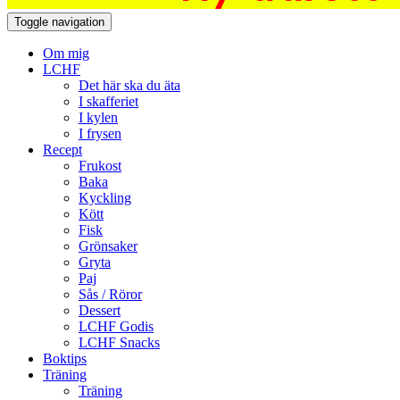
Toggle navigation
Om mig
LCHF
Det här ska du äta
I skafferiet
I kylen
I frysen
Recept
Frukost
Baka
Kyckling
Kött
Fisk
Grönsaker
Gryta
Paj
Sås / Röror
Dessert
LCHF Godis
LCHF Snacks
Boktips
Träning
Träning