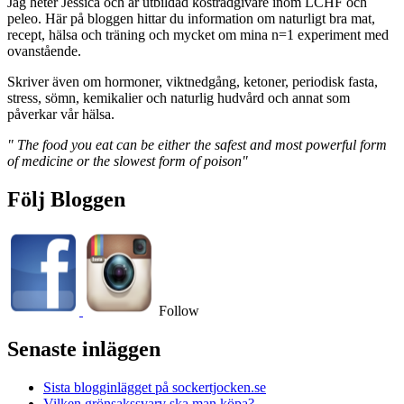
Jag heter Jessica och är utbildad kostrådgivare inom LCHF och
peleo. Här på bloggen hittar du information om naturligt bra mat,
recept, hälsa och träning och mycket om mina n=1 experiment med
ovanstående.
Skriver även om hormoner, viktnedgång, ketoner, periodisk fasta,
stress, sömn, kemikalier och naturlig hudvård och annat som
påverkar vår hälsa.
" The food you eat can be either the safest and most powerful form
of medicine or the slowest form of poison"
Följ Bloggen
Follow
Senaste inläggen
Sista blogginlägget på sockertjocken.se
Vilken grönsakssvarv ska man köpa?