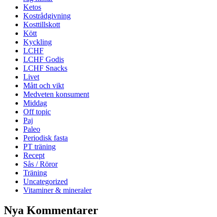
Ketos
Kostrådgivning
Kosttillskott
Kött
Kyckling
LCHF
LCHF Godis
LCHF Snacks
Livet
Mått och vikt
Medveten konsument
Middag
Off topic
Paj
Paleo
Periodisk fasta
PT träning
Recept
Sås / Röror
Träning
Uncategorized
Vitaminer & mineraler
Nya Kommentarer