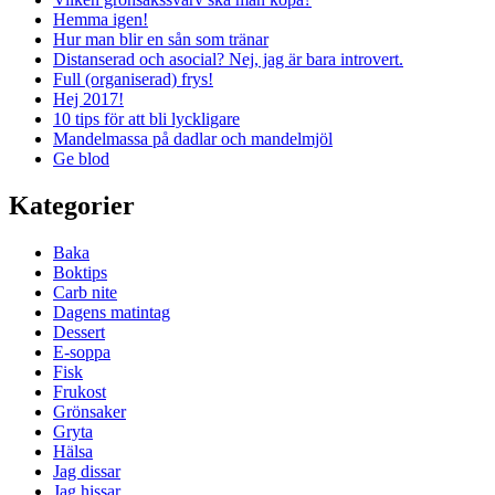
Hemma igen!
Hur man blir en sån som tränar
Distanserad och asocial? Nej, jag är bara introvert.
Full (organiserad) frys!
Hej 2017!
10 tips för att bli lyckligare
Mandelmassa på dadlar och mandelmjöl
Ge blod
Kategorier
Baka
Boktips
Carb nite
Dagens matintag
Dessert
E-soppa
Fisk
Frukost
Grönsaker
Gryta
Hälsa
Jag dissar
Jag hissar