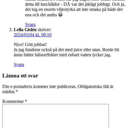
detta till lunchlådor - DÅ var det jäkligt jobbigt. Och ja,
det tog en enorm viljestyrka att inte smaka på både det
ena och det andra 😀
Svara
Lella Gislén
skriver:
2024/03/04 kl. 08:10
Nice! Gött jobbat!
Ja jag funderar också på det med juice eller utan. Borde bli
ännu bättre hälsoeffekter med enbart vatten tycker jag.
Svara
Lämna ett svar
Din e-postadress kommer inte publiceras.
Obligatoriska fält är
märkta
*
Kommentar
*