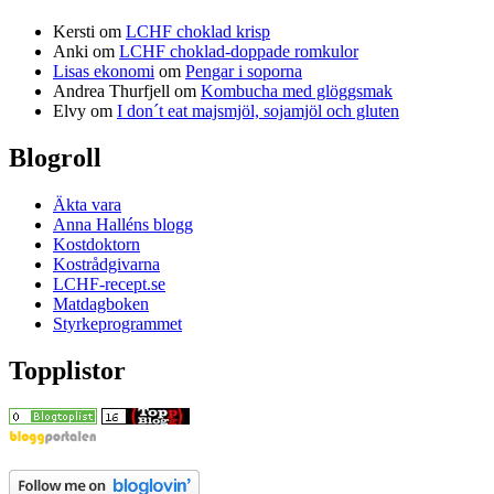
Kersti
om
LCHF choklad krisp
Anki
om
LCHF choklad-doppade romkulor
Lisas ekonomi
om
Pengar i soporna
Andrea Thurfjell
om
Kombucha med glöggsmak
Elvy
om
I don´t eat majsmjöl, sojamjöl och gluten
Blogroll
Äkta vara
Anna Halléns blogg
Kostdoktorn
Kostrådgivarna
LCHF-recept.se
Matdagboken
Styrkeprogrammet
Topplistor