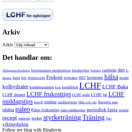
Arkiv
Arkiv
Det handlar om:
carbnite
diet
biosignature modulation
blodsocker
30dagarsockerdetox
boktips
E-
hälsa
Frukost
fett
fettprocent
hormoner
fasta
grönsaker
HIIT
insulin
ämnen
LCHF
kolhydrater
LCHF Baka
kosttillskott
konditionsträning
kost
LCHF
LCHF frukosttips
LCHF dessert
LCHF jul
LCHF godis
middagstips
middag
middagstips
lunch
Naturlig mat
Mått och vikt
paleo
periodisk fasta
ohälsa
Paleo frukosttips
paleo middagstips
protein
styrketräning
Träning
recept
socker
semester
Vikt
viktnedgång
Follow my blog with Bloglovin