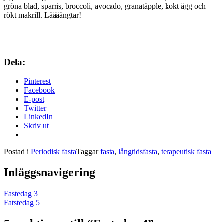
gröna blad, sparris, broccoli, avocado, granatäpple, kokt ägg och
rökt makrill. Läääängtar!
Dela:
Pinterest
Facebook
E-post
Twitter
LinkedIn
Skriv ut
Postad i
Periodisk fasta
Taggar
fasta
,
långtidsfasta
,
terapeutisk fasta
Inläggsnavigering
Fastedag 3
Fatstedag 5