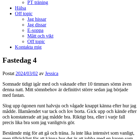
PT träning
Hälsa
Off topic
Jag hissar
Jag dissar
E-soppa
Mått och vikt
Off topic
Kontakta mig
Fastedag 4
Postat
2024/03/02
av
Jessica
Somnade tidigt igår med och vaknade efter 10 timmars sömn även
denna natt. Mitt sömnbehov är definitivt större sedan jag började
med fastan.
Slog upp ögonen runt halvsju och vågade knappt känna efter hur jag
mådde. Illamåendet var tack och lov borta. Gick upp och kände efter
och konstaterade att jag mådde bra. Riktigt bra, eller i varje fall
precis lika bra som jag vanligtvis gör.
Bestämde mig för att gå och träna. Ja inte lika intensivt som vanligt,
men tillräckligt för att känna hur det är att jobba med en kropp som