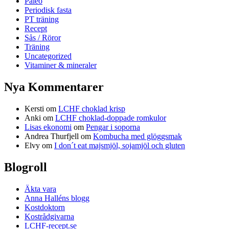
Paleo
Periodisk fasta
PT träning
Recept
Sås / Röror
Träning
Uncategorized
Vitaminer & mineraler
Nya Kommentarer
Kersti
om
LCHF choklad krisp
Anki
om
LCHF choklad-doppade romkulor
Lisas ekonomi
om
Pengar i soporna
Andrea Thurfjell
om
Kombucha med glöggsmak
Elvy
om
I don´t eat majsmjöl, sojamjöl och gluten
Blogroll
Äkta vara
Anna Halléns blogg
Kostdoktorn
Kostrådgivarna
LCHF-recept.se