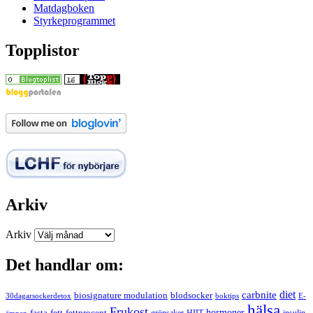
Matdagboken
Styrkeprogrammet
Topplistor
Arkiv
Arkiv
Det handlar om:
carbnite
diet
biosignature modulation
blodsocker
30dagarsockerdetox
boktips
E-
hälsa
Frukost
fett
fettprocent
hormoner
fasta
grönsaker
HIIT
insulin