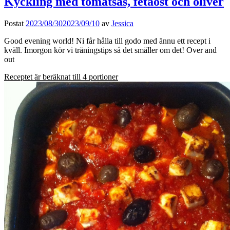
Kyckling med tomatsås, fetaost och oliver
Postat
2023/08/30
2023/09/10
av
Jessica
Good evening world! Ni får hålla till godo med ännu ett recept i
kväll. Imorgon kör vi träningstips så det smäller om det! Over and
out
Receptet är beräknat till 4 portioner