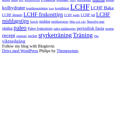
ämnen
LCHF
kolhydrater
LCHF Baka
kosttillskott
konditionsträning
kost
LCHF
LCHF frukosttips
LCHF dessert
LCHF jul
LCHF godis
middagstips
middag
middagstips
lunch
Naturlig mat
Mått och vikt
paleo
periodisk fasta
ohälsa
Paleo frukosttips
paleo middagstips
protein
styrketräning
Träning
recept
socker
semester
Vikt
viktnedgång
Follow my blog with Bloglovin
Drivs med WordPress
Philips by
Themepoints
.