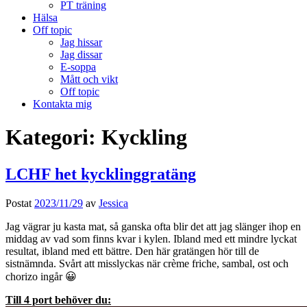
PT träning
Hälsa
Off topic
Jag hissar
Jag dissar
E-soppa
Mått och vikt
Off topic
Kontakta mig
Kategori:
Kyckling
LCHF het kycklinggratäng
Postat
2023/11/29
av
Jessica
Jag vägrar ju kasta mat, så ganska ofta blir det att jag slänger ihop en
middag av vad som finns kvar i kylen. Ibland med ett mindre lyckat
resultat, ibland med ett bättre. Den här gratängen hör till de
sistnämnda. Svårt att misslyckas när crème friche, sambal, ost och
chorizo ingår 😀
Till 4 port behöver du: