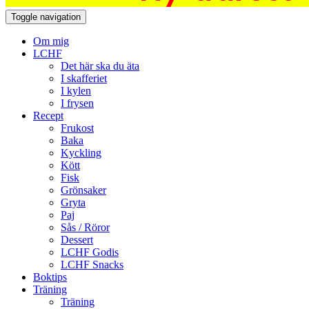
Toggle navigation
Om mig
LCHF
Det här ska du äta
I skafferiet
I kylen
I frysen
Recept
Frukost
Baka
Kyckling
Kött
Fisk
Grönsaker
Gryta
Paj
Sås / Röror
Dessert
LCHF Godis
LCHF Snacks
Boktips
Träning
Träning