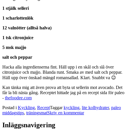
1 stjälk selleri
1 scharlottenlök
12 valnötter (alltså halva)
1 tsk citronjuice
5 msk majjo
salt och peppar
Hacka alla ingredienserna fint. Häll upp i en skål och slå över
citronjuice och majjo. Blanda runt. Smaka av med salt och peppar.
Häll upp över önskad mängd romansallad. Klart. Snabbt va 😉
Kan tänka mig att även prova att byta ut sellerin mot avocado. Det
får la bli nästa gång. Receptet hittade jag på en recept sida för paleo
-
thefoodee.com
Postad i
Kyckling
,
Recept
Taggar
kyckling
,
lite kolhydrater
,
paleo
middagstips
,
träningsmat
Skriv en kommentar
Inläggsnavigering