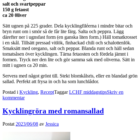
salt och svartpeppar
150 g fetaost
ca 20 0liver
Sätt ugnen på 225 grader. Dela kycklingfiléerna i mindre bitar och
bryn runt om i smör så de får lite färg. Salta och peppra. Lägg
därefter ner i ugnsfast form (en ganska liten form.) Häll tomatkrosset
i en skål. Tillsätt pressad vitlök, finhackad chili och schalottenlök.
Smaksätt med oregano, salt och peppar. Blanda runt och häll sedan
tomatsåsen över kycklingen. Tärna fetaosten och fördela jämnt i
formen. Tryck ner den lite och gör samma sak med oliverna. Sätt in
mitt i ugnen ca 20 min.
Servera med något grönt till. Stekt blomkålsris, eller en blandad grön
sallad. Perfekt att frysa in och ha som lunchlådor.
Postad i
Kyckling
,
Recept
Taggar
LCHF middagstips
Skriv en
kommentar
Kycklingröra med romansallad
Postat
2023/06/08
av
Jessica