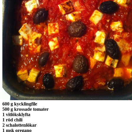
600 g kycklingfile
500 g krossade tomater
1 vitlöksklyfta
1 röd chili
2 schalottenlökar
1 msk oregano