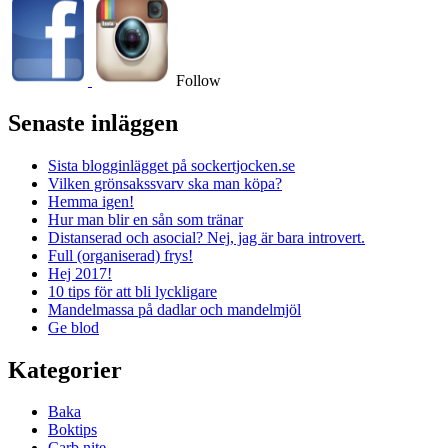
Follow
Senaste inläggen
Sista blogginlägget på sockertjocken.se
Vilken grönsakssvarv ska man köpa?
Hemma igen!
Hur man blir en sån som tränar
Distanserad och asocial? Nej, jag är bara introvert.
Full (organiserad) frys!
Hej 2017!
10 tips för att bli lyckligare
Mandelmassa på dadlar och mandelmjöl
Ge blod
Kategorier
Baka
Boktips
Carb nite