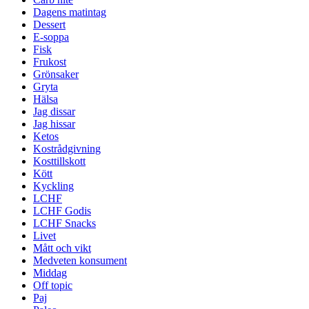
Dagens matintag
Dessert
E-soppa
Fisk
Frukost
Grönsaker
Gryta
Hälsa
Jag dissar
Jag hissar
Ketos
Kostrådgivning
Kosttillskott
Kött
Kyckling
LCHF
LCHF Godis
LCHF Snacks
Livet
Mått och vikt
Medveten konsument
Middag
Off topic
Paj