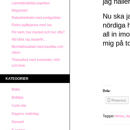
jag hålle
Lammfärsfyllda paprikor
Magsmart
Nu ska j
Rabarberkräm med jordgubbar
nördiga 
Paleo pyttipanna med lax
För vem, hur mycket och hur ofta?
all in i
Att hålla sig skadefri…
mig på 
Blomkålssallad med basilika och
citron
Thaisallad med koriander, chili
och lime
KATEGORIER
Baka
Dela:
Boktips
Pinterest
Carb nite
Dagens matintag
Taggar:
stevia
,
st
Dessert