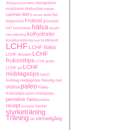
biosignature
30dagarsockerdetox
modulation
blodsocker
boktips
carbnite
diet
fett
fasta
E-ämnen
Frukost
fettprocent
grönsaker
hälsa
hormoner
HIIT
insulin
kolhydrater
intervallträning
konditionsträning
kosttillskott
kost
LCHF
LCHF Baka
LCHF
LCHF dessert
frukosttips
LCHF godis
LCHF
LCHF jul
middagstips
lunch
middag
middagstips
Naturlig mat
paleo
ohälsa
Paleo
frukosttips
paleo middagstips
periodisk fasta
protein
recept
socker
semester
styrketräning
Träning
viktnedgång
Vikt