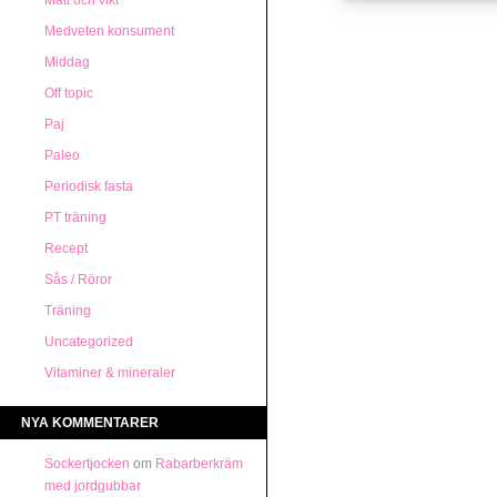
Mått och vikt
Medveten konsument
Middag
Off topic
Paj
Paleo
Periodisk fasta
PT träning
Recept
Sås / Röror
Träning
Uncategorized
Vitaminer & mineraler
NYA KOMMENTARER
Sockertjocken
om
Rabarberkräm
med jordgubbar