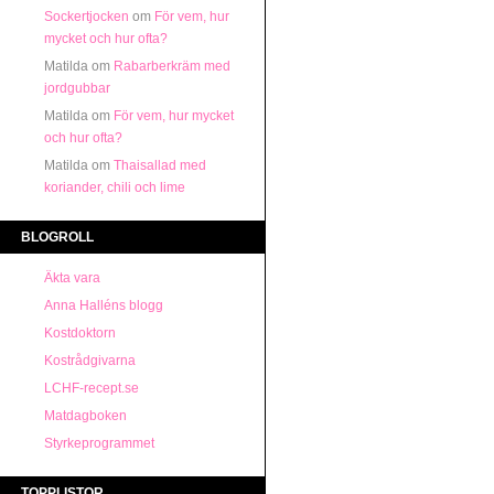
Sockertjocken
om
För vem, hur
mycket och hur ofta?
Matilda
om
Rabarberkräm med
jordgubbar
Matilda
om
För vem, hur mycket
och hur ofta?
Matilda
om
Thaisallad med
koriander, chili och lime
BLOGROLL
Äkta vara
Anna Halléns blogg
Kostdoktorn
Kostrådgivarna
LCHF-recept.se
Matdagboken
Styrkeprogrammet
TOPPLISTOR