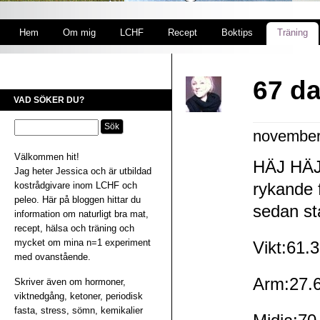
Hem
Om mig
LCHF
Recept
Boktips
Träning
67 d
VAD SÖKER DU?
november
Välkommen hit!
HÄJ HÄJ!
Jag heter Jessica och är utbildad
kostrådgivare inom LCHF och
rykande f
peleo. Här på bloggen hittar du
sedan st
information om naturligt bra mat,
recept, hälsa och träning och
mycket om mina n=1 experiment
Vikt:61.3
med ovanstående.
Arm:27.6
Skriver även om hormoner,
viktnedgång, ketoner, periodisk
fasta, stress, sömn, kemikalier