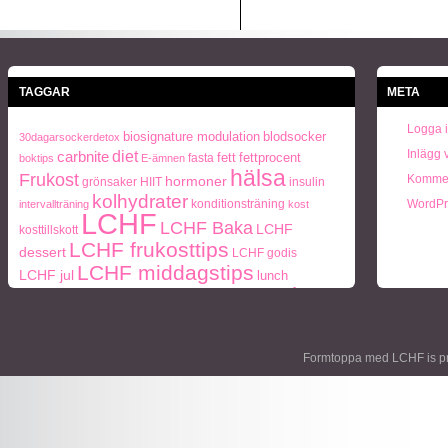
TAGGAR
META
Logga 
biosignature modulation
blodsocker
30dagarsockerdetox
Inlägg 
carbnite
diet
fett
fettprocent
fasta
boktips
E-ämnen
hälsa
Frukost
Kommen
hormoner
grönsaker
HIIT
insulin
kolhydrater
konditionsträning
WordPr
intervallträning
kost
LCHF
LCHF Baka
LCHF
kosttillskott
LCHF frukosttips
dessert
LCHF godis
LCHF middagstips
LCHF jul
lunch
paleo
ohälsa
middag
middagstips
Naturlig mat
periodisk
Paleo frukosttips
paleo middagstips
recept
fasta
socker
protein
semester
styrketräning
Träning
Formtoppa med LCHF is p
Vikt
viktnedgång