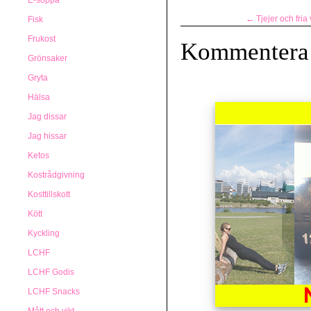
E-soppa
←
Tjejer och fria 
Fisk
Frukost
Kommentera
Grönsaker
Gryta
Hälsa
Jag dissar
Jag hissar
Ketos
Kostrådgivning
Kosttillskott
Kött
Kyckling
LCHF
LCHF Godis
LCHF Snacks