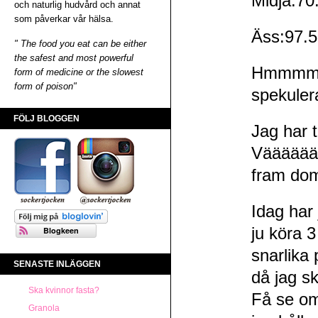
Midja:70.
och naturlig hudvård och annat
som påverkar vår hälsa.
Äss:97.5
" The food you eat can be either
the safest and most powerful
Hmmmm, 
form of medicine or the slowest
form of poison"
spekulera
FÖLJ BLOGGEN
Jag har t
Vääääääl
fram do
Idag har
ju köra 3
snarlika 
SENASTE INLÄGGEN
då jag sk
Ska kvinnor fasta?
Få se om
Granola