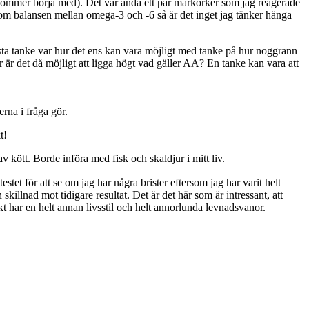
ler kommer börja med). Det var ändå ett par markörker som jag reagerade
om balansen mellan omega-3 och -6 så är det inget jag tänker hänga
sta tanke var hur det ens kan vara möjligt med tanke på hur noggrann
 hur är det då möjligt att ligga högt vad gäller AA? En tanke kan vara att
rna i fråga gör.
t!
v kött. Borde införa med fisk och skaldjur i mitt liv.
stet för att se om jag har några brister eftersom jag har varit helt
n skillnad mot tidigare resultat. Det är det här som är intressant, att
kt har en helt annan livsstil och helt annorlunda levnadsvanor.