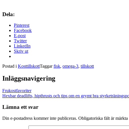
Dela:
Pinterest
Facebook
E-post
Twitter
LinkedIn
Skriv ut
Postad i
Kosttillskott
Taggar
fisk
,
omega-3
,
tillskott
Inläggsnavigering
Frukostfavoriter
Hexbar deadlifts, hipthrusts och tips om en grymt bra styrketräningsp
Lämna ett svar
Din e-postadress kommer inte publiceras.
Obligatoriska fält är märkta