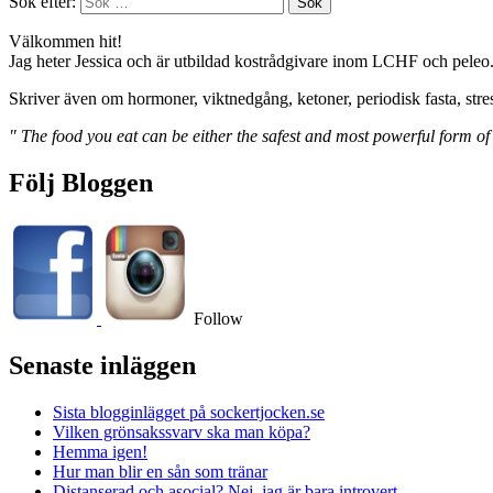
Sök efter:
Välkommen hit!
Jag heter Jessica och är utbildad kostrådgivare inom LCHF och peleo
Skriver även om hormoner, viktnedgång, ketoner, periodisk fasta, stre
" The food you eat can be either the safest and most powerful form of
Följ Bloggen
Follow
Senaste inläggen
Sista blogginlägget på sockertjocken.se
Vilken grönsakssvarv ska man köpa?
Hemma igen!
Hur man blir en sån som tränar
Distanserad och asocial? Nej, jag är bara introvert.