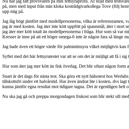
Nu har jag fått provsvaren på min fettsyraprofil. Är nöjd med testsvar
på, men med input från min kloka kostrådgivarkollega Tove (följ henn
upp mig på.
Jag låg högt jämfört med modellpersonerna, vilka är referensramen, va
jag är med kosten. Jag äter inte kött uppfött på spannmål, äter i stort se
jag äter mer kött totalt än modellpersonerna i fråga. Hur som så var m
Kresser är inne på att ett högre omega-6 inte är någon fara så länge ma
Jag hade även ett högre värde för palmintinsyra vilket möjligtvis kan f
Syftet med det här fettsyratestet var att se om det är möjligt att få i s
Hur som äter jag mer kött än fisk överlag. Det blir oftast någon form av
Snart är det dags för nästa test. Ska göra ett nytt hälsotest hos Werlabs
tillskottsfri under ett halvårstid. Har även ändrat lite i kosten, dvs lagt
kunna jämför egna resultat mot tidigare tagna. Det är egentligen helt o
Nu ska jag gå och preppa morgondagen frukost som blir stekt sill med