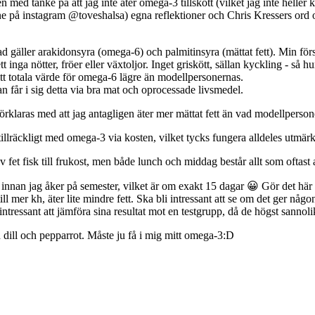
en med tanke på att jag inte äter omega-3 tillskott (vilket jag inte hel
e på instagram @toveshalsa) egna reflektioner och Chris Kressers ord 
d gäller arakidonsyra (omega-6) och palmitinsyra (mättat fett). Min för
tt inga nötter, fröer eller växtoljor. Inget griskött, sällan kyckling - så
itt totala värde för omega-6 lägre än modellpersonernas.
n får i sig detta via bra mat och oprocessade livsmedel.
örklaras med att jag antagligen äter mer mättat fett än vad modellpersone
ig tillräckligt med omega-3 via kosten, vilket tycks fungera alldeles utmärk
 fet fisk till frukost, men både lunch och middag består allt som oftast a
 innan jag åker på semester, vilket är om exakt 15 dagar 😀 Gör det här te
 till mer kh, äter lite mindre fett. Ska bli intressant att se om det ger någo
intressant att jämföra sina resultat mot en testgrupp, då de högst sannoli
 dill och pepparrot. Måste ju få i mig mitt omega-3:D