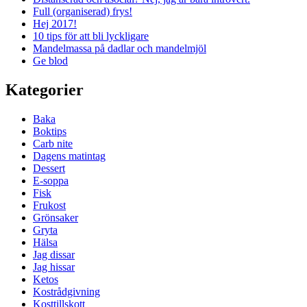
Full (organiserad) frys!
Hej 2017!
10 tips för att bli lyckligare
Mandelmassa på dadlar och mandelmjöl
Ge blod
Kategorier
Baka
Boktips
Carb nite
Dagens matintag
Dessert
E-soppa
Fisk
Frukost
Grönsaker
Gryta
Hälsa
Jag dissar
Jag hissar
Ketos
Kostrådgivning
Kosttillskott