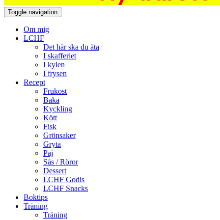
Toggle navigation
Om mig
LCHF
Det här ska du äta
I skafferiet
I kylen
I frysen
Recept
Frukost
Baka
Kyckling
Kött
Fisk
Grönsaker
Gryta
Paj
Sås / Röror
Dessert
LCHF Godis
LCHF Snacks
Boktips
Träning
Träning