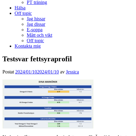
PT träning
Hälsa
Off topic
Jag hissar
Jag dissar
E-soppa
Mått och vikt
Off topic
Kontakta mig
Testsvar fettsyraprofil
Postat
2024/01/10
2024/01/10
av
Jessica