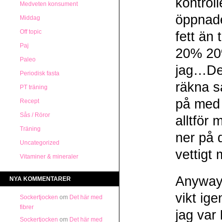
kontroll
Medveten konsument
öppnade 
Middag
Off topic
fett än 
Paj
20% 20%
Paleo
jag…Det
Periodisk fasta
räkna så
PT träning
på med 
Recept
Sås / Röror
alltför
Träning
ner på 
Uncategorized
vettigt
Vitaminer & mineraler
Anyways
NYA KOMMENTARER
vikt ig
Sockertjocken
om
Det här med
fibrer
jag var
Sockertjocken
om
Det här med