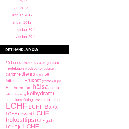
april 2012
mars 2012
februari 2012
januari 2012
december 2011
november 2011
DET HANDLAR OM:
biosignature
30dagarsockerdetox
modulation
blodsocker
boktips
carbnite
diet
fett
E-ämnen
Frukost
fettprocent
grönsaker
gvt
hälsa
hormoner
HIIT
insulin
kolhydrater
intervallträning
konditionsträning
kosttillskott
kost
LCHF
LCHF Baka
LCHF
LCHF dessert
frukosttips
LCHF godis
LCHF
LCHF jul