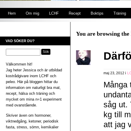
Hem
Om mig
LCHF
Recept
Boktips
Träning
You are browsing the 
VAD SÖKER DU?
Därfö
Välkommen hit!
Jag heter Jessica och är utbildad
i
maj 23, 2012
L
kostrådgivare inom LCHF och
peleo. Här på bloggen hittar du
Många t
information om naturligt bra mat,
undanta
recept, hälsa och träning och
mycket om mina n=1 experiment
såg ut. 
med ovanstående.
kg till 
Skriver även om hormoner,
viktnedgång, ketoner, periodisk
att jag
fasta, stress, sömn, kemikalier