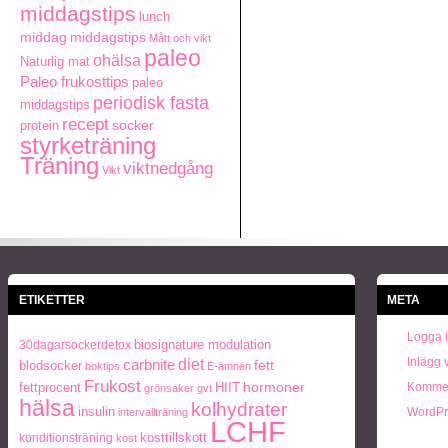
middagstips
lunch
middag
middagstips
Mått och vikt
paleo
ohälsa
Naturlig mat
Paleo frukosttips
paleo
periodisk fasta
middagstips
recept
protein
socker
styrketräning
Träning
viktnedgång
Vikt
ETIKETTER
META
Logga 
biosignature modulation
30dagarsockerdetox
Inlägg 
carbnite
diet
blodsocker
fett
boktips
E-ämnen
Frukost
hormoner
fettprocent
HIIT
Kommen
grönsaker
gvt
hälsa
kolhydrater
insulin
WordPr
intervallträning
LCHF
konditionsträning
kosttillskott
kost