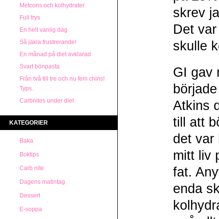
Metcons och kolhydrater
skrev j
Full frys
Det var
En helt vanlig dag
Så jäkla frustrerande!
skulle 
En månad på diet avklarad
Svart bönpasta
GI gav m
Från två till tre och nu fem chins!
började
Typs.
Carbnites under diet
Atkins d
till att
KATEGORIER
det var 
Baka
mitt liv
Boktips
Carb nite
fat. An
Dagens matintag
enda sk
Dessert
kolhydr
E-soppa