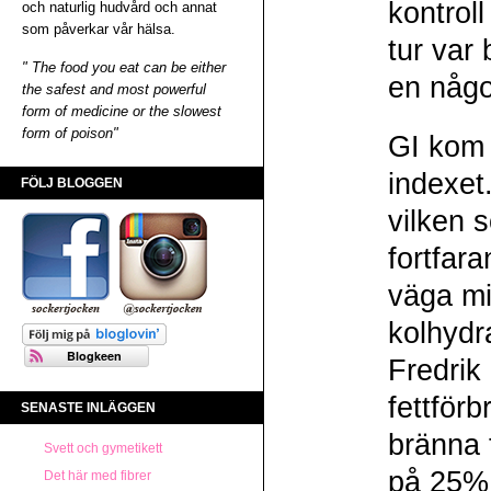
kontroll
och naturlig hudvård och annat
som påverkar vår hälsa.
tur var 
" The food you eat can be either
en något
the safest and most powerful
form of medicine or the slowest
form of poison"
GI kom i
indexet
FÖLJ BLOGGEN
vilken s
fortfar
väga mi
kolhydra
Fredrik
fettför
SENASTE INLÄGGEN
bränna 
Svett och gymetikett
på 25% 
Det här med fibrer