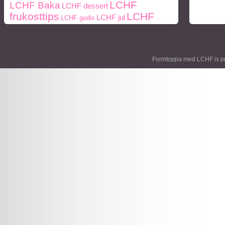
LCHF
LCHF Baka
LCHF dessert
frukosttips
LCHF
LCHF jul
LCHF godis
middagstips
middag
lunch
middagstips
Mått
paleo
ohälsa
Paleo
Naturlig mat
och vikt
periodisk fasta
frukosttips
paleo middagstips
Formtoppa med LCHF is p
styrketräning
recept
protein
socker
Träning
viktnedgång
Vikt