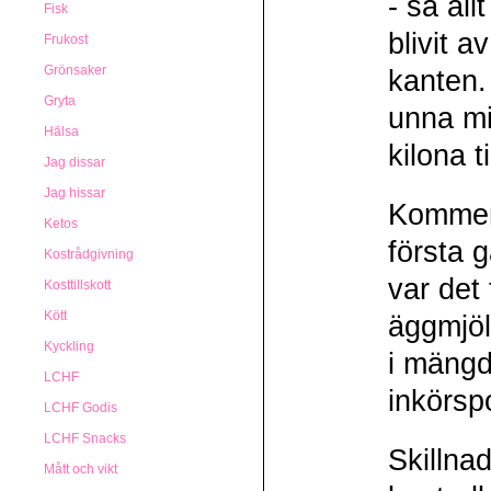
- så all
Fisk
blivit a
Frukost
Grönsaker
kanten.
Gryta
unna mig
Hälsa
kilona t
Jag dissar
Jag hissar
Kommer 
Ketos
första 
Kostrådgivning
var det
Kosttillskott
Kött
äggmjöl
Kyckling
i mängd
LCHF
inkörspo
LCHF Godis
LCHF Snacks
Skillna
Mått och vikt