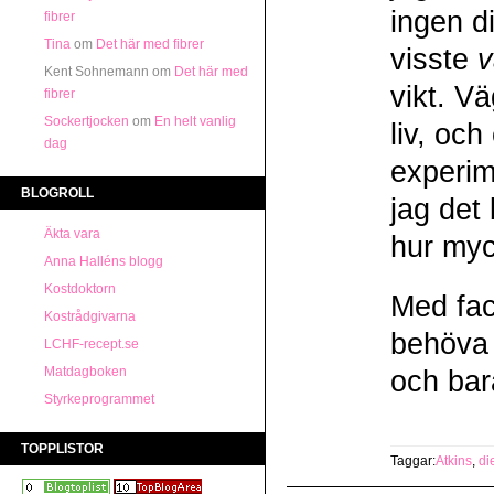
ingen di
fibrer
Tina
om
Det här med fibrer
visste
v
Kent Sohnemann
om
Det här med
vikt. Vä
fibrer
Sockertjocken
om
En helt vanlig
liv, oc
dag
experim
BLOGROLL
jag det
Äkta vara
hur myc
Anna Halléns blogg
Kostdoktorn
Med faci
Kostrådgivarna
behöva 
LCHF-recept.se
Matdagboken
och bara
Styrkeprogrammet
TOPPLISTOR
Taggar:
Atkins
,
di