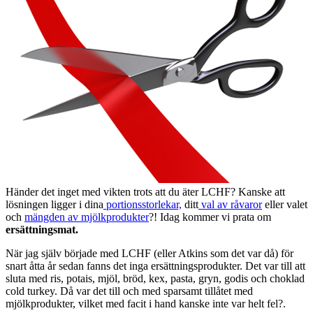
Händer det inget med vikten trots att du äter LCHF? Kanske att
lösningen ligger i dina
portionsstorlekar,
ditt
val av råvaror
eller valet
och
mängden av mjölkprodukter
?! Idag kommer vi prata om
ersättningsmat.
När jag själv började med LCHF (eller Atkins som det var då) för
snart åtta år sedan fanns det inga ersättningsprodukter. Det var till att
sluta med ris, potais, mjöl, bröd, kex, pasta, gryn, godis och choklad
cold turkey. Då var det till och med sparsamt tillåtet med
mjölkprodukter, vilket med facit i hand kanske inte var helt fel?.