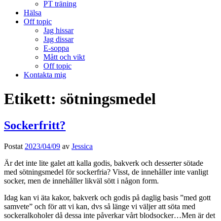
PT träning
Hälsa
Off topic
Jag hissar
Jag dissar
E-soppa
Mått och vikt
Off topic
Kontakta mig
Etikett:
sötningsmedel
Sockerfritt?
Postat
2023/04/09
av
Jessica
Är det inte lite galet att kalla godis, bakverk och desserter sötade
med sötningsmedel för sockerfria? Visst, de innehåller inte vanligt
socker, men de innehåller likväl sött i någon form.
Idag kan vi äta kakor, bakverk och godis på daglig basis ”med gott
samvete” och för att vi kan, dvs så länge vi väljer att söta med
sockeralkoholer då dessa inte påverkar vårt blodsocker…Men är det