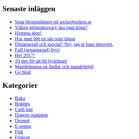
Senaste inläggen
Sista blogginlägget på sockertjocken.se
Vilken grönsakssvarv ska man köpa?
Hemma igen!
Hur man blir en sån som tränar
Distanserad och asocial? Nej, jag är bara introvert.
Full (organiserad) frys!
Hej 2017!
10 tips för att bli lyckligare
Mandelmassa på dadlar och mandelmjöl
Ge blod
Kategorier
Baka
Boktips
Carb nite
Dagens matintag
Dessert
E-soppa
Fisk
Frukost