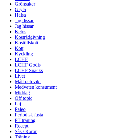
Grönsaker
Gryta
Hälsa
Jag dissar
Jag hissar
Ketos
Kostrådgivning
Kosttillskott
Kött
Kyckling
LCHF
LCHF Godis
LCHF Snacks
Livet
Mått och vikt
Medveten konsument
Middag
Off topic
Paj
Paleo
Periodisk fasta
PT träning
Recept
Sås / Röror
Träning