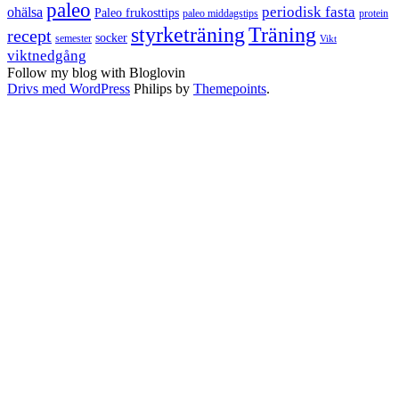
paleo
periodisk fasta
ohälsa
Paleo frukosttips
paleo middagstips
protein
styrketräning
Träning
recept
socker
semester
Vikt
viktnedgång
Follow my blog with Bloglovin
Drivs med WordPress
Philips by
Themepoints
.