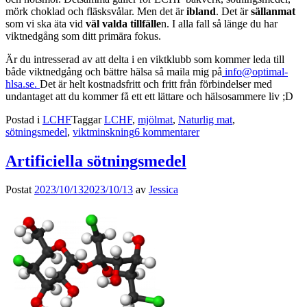
mörk choklad och fläsksvålar. Men det är
ibland
. Det är
sällanmat
som vi ska äta vid
väl valda tillfälle
n. I alla fall så länge du har
viktnedgång som ditt primära fokus.
Är du intresserad av att delta i en viktklubb som kommer leda till
både viktnedgång och bättre hälsa så maila mig på
info@optimal-
hlsa.se
.
Det är helt kostnadsfritt och fritt från förbindelser med
undantaget att du kommer få ett ett lättare och hälsosammere liv ;D
Postad i
LCHF
Taggar
LCHF
,
mjölmat
,
Naturlig mat
,
sötningsmedel
,
viktminskning
6 kommentarer
Artificiella sötningsmedel
Postat
2023/10/13
2023/10/13
av
Jessica