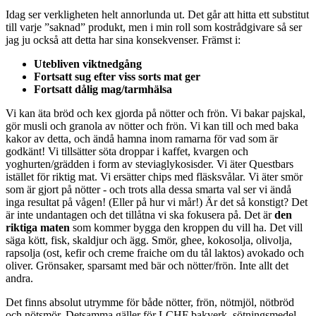
Idag ser verkligheten helt annorlunda ut. Det går att hitta ett substitut
till varje ”saknad” produkt, men i min roll som kostrådgivare så ser
jag ju också att detta har sina konsekvenser. Främst i:
Utebliven viktnedgång
Fortsatt sug efter viss sorts mat ger
Fortsatt dålig mag/tarmhälsa
Vi kan äta bröd och kex gjorda på nötter och frön. Vi bakar pajskal,
gör musli och granola av nötter och frön. Vi kan till och med baka
kakor av detta, och ändå hamna inom ramarna för vad som är
godkänt! Vi tillsätter söta droppar i kaffet, kvargen och
yoghurten/grädden i form av steviaglykosisder. Vi äter Questbars
istället för riktig mat. Vi ersätter chips med fläsksvålar. Vi äter smör
som är gjort på nötter - och trots alla dessa smarta val ser vi ändå
inga resultat på vågen! (Eller på hur vi mår!) Är det så konstigt? Det
är inte undantagen och det tillåtna vi ska fokusera på. Det är
den
riktiga maten
som kommer bygga den kroppen du vill ha. Det vill
säga kött, fisk, skaldjur och ägg. Smör, ghee, kokosolja, olivolja,
rapsolja (ost, kefir och creme fraiche om du tål laktos) avokado och
oliver. Grönsaker, sparsamt med bär och nötter/frön. Inte allt det
andra.
Det finns absolut utrymme för både nötter, frön, nötmjöl, nötbröd
och nötsmör. Detsamma gäller för LCHF bakverk, sötningsmedel,