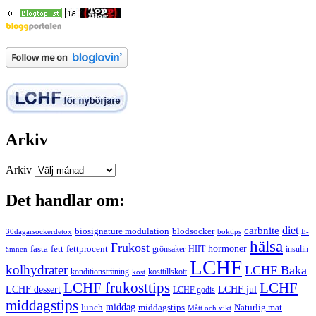
Arkiv
Arkiv
Det handlar om:
carbnite
diet
biosignature modulation
blodsocker
30dagarsockerdetox
boktips
E-
hälsa
Frukost
fett
fettprocent
hormoner
fasta
grönsaker
HIIT
insulin
ämnen
LCHF
kolhydrater
LCHF Baka
kosttillskott
konditionsträning
kost
LCHF
LCHF frukosttips
LCHF dessert
LCHF jul
LCHF godis
middagstips
middag
middagstips
lunch
Naturlig mat
Mått och vikt