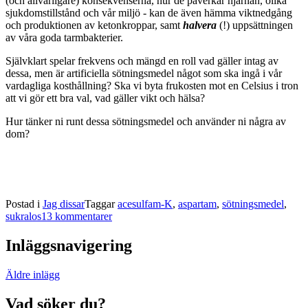
(och allvarligare) konsekvenserna, hur de påverkar hjärnan, olika
sjukdomstillstånd och vår miljö - kan de även hämma viktnedgång
och produktionen av ketonkroppar, samt
halvera
(!) uppsättningen
av våra goda tarmbakterier.
Självklart spelar frekvens och mängd en roll vad gäller intag av
dessa, men är artificiella sötningsmedel något som ska ingå i vår
vardagliga kosthållning? Ska vi byta frukosten mot en Celsius i tron
att vi gör ett bra val, vad gäller vikt och hälsa?
Hur tänker ni runt dessa sötningsmedel och använder ni några av
dom?
Postad i
Jag dissar
Taggar
acesulfam-K
,
aspartam
,
sötningsmedel
,
sukralos
13 kommentarer
Inläggsnavigering
Äldre inlägg
Vad söker du?