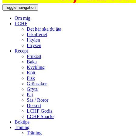
Toggle navigation
Om mig
LCHF
Det här ska du äta
I skafferiet
I kylen
I frysen
Recept
Frukost
Baka
Kyckling
Kött
Fisk
Grönsaker
Gryta
Paj
Sås / Röror
Dessert
LCHF Godis
LCHF Snacks
Boktips
Träning
Träning