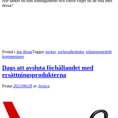
Hur tänker du runt sötningsmedel och varför väljer du att söta med
dessa?
Postad i
Jag dissar
Taggar
socker
,
sockeralkoholer
,
sötningsmedel
6
kommentarer
Dags att avsluta förhållandet med
ersättningsprodukterna
Postat
2023/06/29
av
Jessica