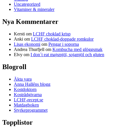
Uncategorized
Vitaminer & mineraler
Nya Kommentarer
Kersti
om
LCHF choklad krisp
Anki
om
LCHF choklad-doppade romkulor
Lisas ekonomi
om
Pengar i soporna
Andrea Thurfjell
om
Kombucha med glöggsmak
Elvy
om
I don´t eat majsmjöl, sojamjöl och gluten
Blogroll
Äkta vara
Anna Halléns blogg
Kostdoktorn
Kostrådgivarna
LCHF-recept.se
Matdagboken
Styrkeprogrammet
Topplistor