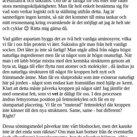
acesulfam-k och sukralos. Om de är farliga för oss eller inte råder
stora meningsskiljaktigheter. Man får helt enkelt bestämma sig för
vad som verkar logiskt och ta ställning utifrån detta. Jag är
sannerligen ingen kemist, så när det kommer till mina tankar och
mitt resonemang kring ovanstående är det möjligt att jag är helt ute
och cyklar 😉 Rätta mig gärna då.
Vad gäller aspartam byggs det av två helt vanliga aminosyror, vilka
vi får i oss från protein vi äter. Sukralos gör man från helt vanligt
socker. Det låter ju inte så farligt! Man utgår alltså från några högst
naturliga ingredienser men får ut något som är högst onaturligt. När
man i ett labb börjar mixtra med den kemiska strukturen genom att
byta ut, lägga till eller flytta runt atomer och molekyler , då ändras ju
den naturliga strukturen till något för kroppen helt nytt och
främmande
ämne.
Man får en slutprodukt som inte existerar naturligt
här på jorden - något som endast kan framställas med hjälp av kemi.
Klart att detta måste påverka kroppen på något sätt! Jag jämför det
med omestrat fett, som vi
vet
är dåligt för oss. I den processen
ändras fettsyrornas position på fettmolekylen och får en ny
slumpartad placering. Vi får en ”muterad” fettmolekyl där kroppen
inte känner till den nya strukturen. Same, same - but different?
Right?
Dessa sötningsmedel påverkar inte vårt blodsocker, men det kanske
inte är det enda som räknas? Om man kan bortser från de eventuella