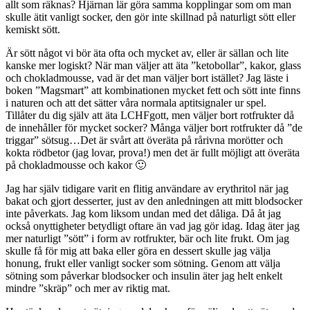
allt som räknas? Hjärnan lär göra samma kopplingar som om man
skulle ätit vanligt socker, den gör inte skillnad på naturligt sött eller
kemiskt sött.
Är sött något vi bör äta ofta och mycket av, eller är sällan och lite
kanske mer logiskt? När man väljer att äta ”ketobollar”, kakor, glass
och chokladmousse, vad är det man väljer bort istället? Jag läste i
boken ”Magsmart” att kombinationen mycket fett och sött inte finns
i naturen och att det sätter våra normala aptitsignaler ur spel.
Tillåter du dig själv att äta LCHFgott, men väljer bort rotfrukter då
de innehåller för mycket socker? Många väljer bort rotfrukter då ”de
triggar” sötsug…Det är svårt att överäta på rårivna morötter och
kokta rödbetor (jag lovar, prova!) men det är fullt möjligt att överäta
på chokladmousse och kakor 🙂
Jag har själv tidigare varit en flitig användare av erythritol när jag
bakat och gjort desserter, just av den anledningen att mitt blodsocker
inte påverkats. Jag kom liksom undan med det dåliga. Då åt jag
också onyttigheter betydligt oftare än vad jag gör idag. Idag äter jag
mer naturligt ”sött” i form av rotfrukter, bär och lite frukt. Om jag
skulle få för mig att baka eller göra en dessert skulle jag välja
honung, frukt eller vanligt socker som sötning. Genom att välja
sötning som påverkar blodsocker och insulin äter jag helt enkelt
mindre ”skräp” och mer av riktig mat.