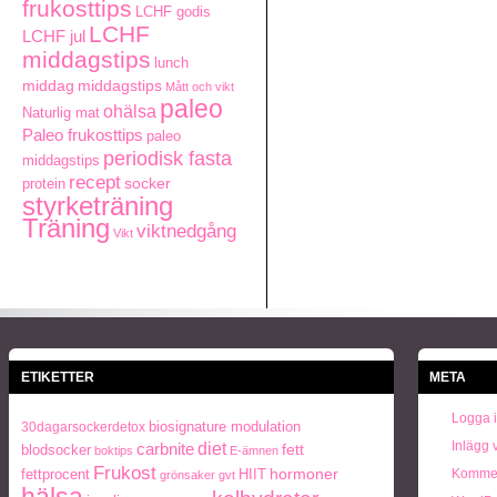
frukosttips
LCHF godis
LCHF
LCHF jul
middagstips
lunch
middag
middagstips
Mått och vikt
paleo
ohälsa
Naturlig mat
Paleo frukosttips
paleo
periodisk fasta
middagstips
recept
protein
socker
styrketräning
Träning
viktnedgång
Vikt
ETIKETTER
META
Logga 
biosignature modulation
30dagarsockerdetox
Inlägg 
carbnite
diet
blodsocker
fett
boktips
E-ämnen
Frukost
hormoner
fettprocent
HIIT
Kommen
grönsaker
gvt
hälsa