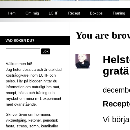
Hem
Om mig
LCHF
Recept
Boktips
Träning
You are brow
VAD SÖKER DU?
Helst
Välkommen hit!
gratä
Jag heter Jessica och är utbildad
kostrådgivare inom LCHF och
peleo. Här på bloggen hittar du
information om naturligt bra mat,
decembe
recept, hälsa och träning och
mycket om mina n=1 experiment
Recepte
med ovanstående.
Skriver även om hormoner,
Vi börj
viktnedgång, ketoner, periodisk
fasta, stress, sömn, kemikalier