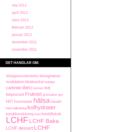
maj 2012
april 2012
mars 2012
februari 2012
januari 2012
december 2011
november 2011
DET HANDLAR OM:
biosignature
30dagarsockerdetox
modulation
blodsocker
boktips
carbnite
diet
fett
E-ämnen
Frukost
fettprocent
grönsaker
gvt
hälsa
hormoner
HIIT
insulin
kolhydrater
intervallträning
konditionsträning
kosttillskott
kost
LCHF
LCHF Baka
LCHF
LCHF dessert