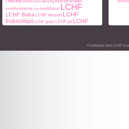
kolhydrater
insulin
WordPr
intervallträning
LCHF
konditionsträning
kosttillskott
kost
LCHF
LCHF Baka
LCHF dessert
frukosttips
LCHF
LCHF jul
LCHF godis
middagstips
middag
lunch
middagstips
Mått
paleo
ohälsa
Paleo
Naturlig mat
och vikt
periodisk fasta
frukosttips
paleo middagstips
Formtoppa med LCHF is p
styrketräning
recept
protein
socker
Träning
viktnedgång
Vikt