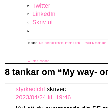
Twitter
LinkedIn
Skriv ut
Taggar:
16/8
,
periodisk fasta
,
träning och PF
,
WHEN metoden
←
Totalt insnöad
8 tankar om “
My way- o
styrkaolchf
skriver:
2023/04/24 kl. 19:46