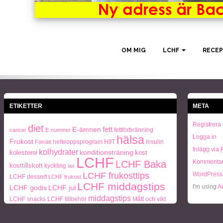
ETIKETTER
META
Registrera
diet
fett
E-ämnen
fettförbränning
cancer
E-nummer
hälsa
Logga in
Frukost
helkroppsprogram
HIIT
insulin
Förrätt
Inlägg via
kolhydrater
konditionsträning
kolesterol
kost
LCHF
Kommentar
LCHF Baka
kosttillskott
kyckling
lax
LCHF frukosttips
WordPress
LCHF dessert
LCHF frukost
LCHF middagstips
I'm using
A
LCHF godis
LCHF jul
middagstips
LCHF snacks
LCHF tillbehör
Mått och vikt
ohälsa
paleo
Naturlig mat
naturlig hudvård
Paleo
periodisk fasta
personlig träning
frukosttips