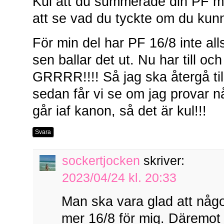
Kul att du summerade din PF m
att se vad du tyckte om du kunn
För min del har PF 16/8 inte all
sen ballar det ut. Nu har till o
GRRRR!!!! Så jag ska återgå til
sedan får vi se om jag provar 
går iaf kanon, så det är kul!!!
Svara
sockertjocken
skriver:
2023/04/24 kl. 20:33
Man ska vara glad att något
mer 16/8 för mig. Däremot