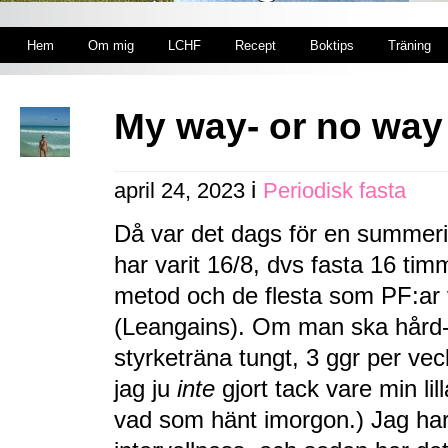
Hem
Om mig
LCHF
Recept
Boktips
Träning
My way- or no way
i
april 24, 2023
Periodisk fasta
Då var det dags för en summer
har varit 16/8, dvs fasta 16 tim
metod och de flesta som PF:ar 
(Leangains). Om man ska hård-
styrketräna tungt, 3 ggr per v
jag ju
inte
gjort tack vare min lil
vad som hänt imorgon.) Jag har 