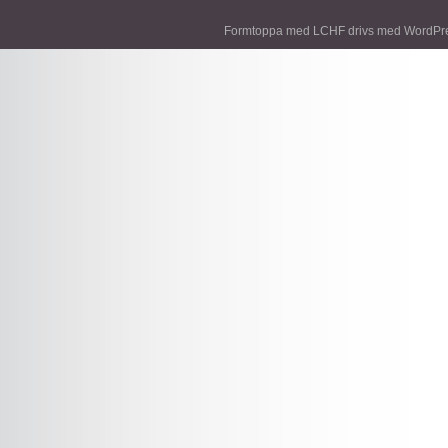
Träning
styrketräning
protein
socker
Formtoppa med LCHF drivs med
WordPr
viktnedgång
Ägg
Vikt