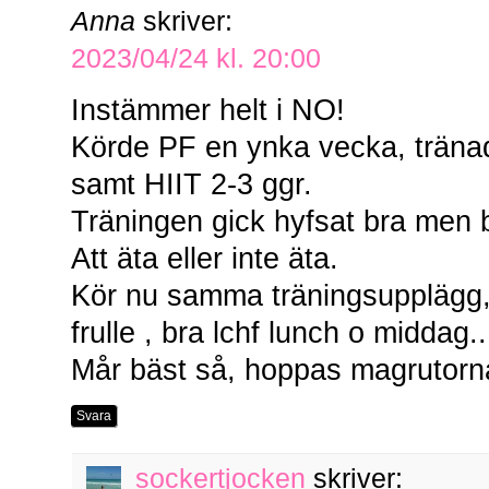
Anna
skriver:
2023/04/24 kl. 20:00
Instämmer helt i NO!
Körde PF en ynka vecka, träna
samt HIIT 2-3 ggr.
Träningen gick hyfsat bra men 
Att äta eller inte äta.
Kör nu samma träningsupplägg
frulle , bra lchf lunch o middag..
Mår bäst så, hoppas magrutorn
Svara
sockertjocken
skriver: