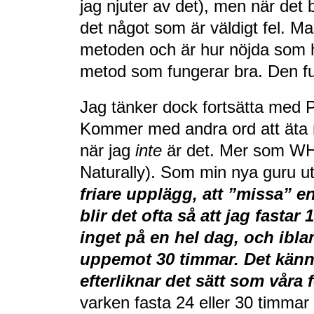
jag njuter av det), men när det b
det något som är väldigt fel. M
metoden och är hur nöjda som h
metod som fungerar bra. Den fu
Jag tänker dock fortsätta med P
Kommer med andra ord att äta n
när jag
inte
är det. Mer som W
Naturally). Som min nya guru u
friare upplägg, att ”missa” e
blir det ofta så att jag fastar 
inget på en hel dag, och iblan
uppemot 30 timmar. Det känn
efterliknar det sätt som våra f
varken fasta 24 eller 30 timmar 