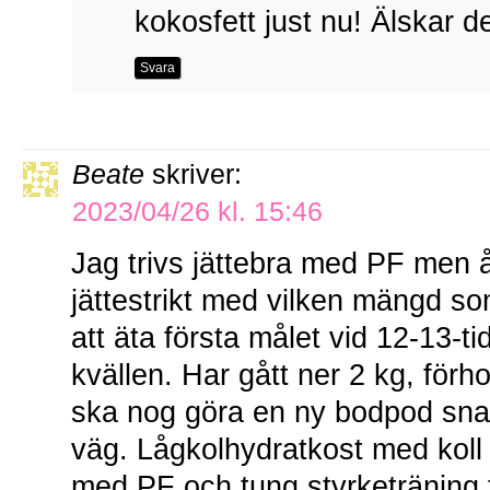
kokosfett just nu! Älskar de
Svara
Beate
skriver:
2023/04/26 kl. 15:46
Jag trivs jättebra med PF men å
jättestrikt med vilken mängd som
att äta första målet vid 12-13-t
kvällen. Har gått ner 2 kg, förh
ska nog göra en ny bodpod snart
väg. Lågkolhydratkost med koll
med PF och tung styrketräning tr