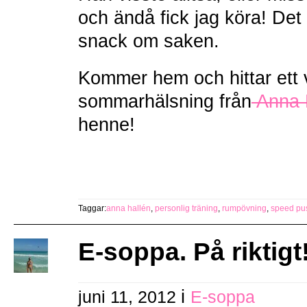
och ändå fick jag köra! Det
snack om saken.
Kommer hem och hittar ett 
sommarhälsning från
Anna 
henne!
Taggar:
anna hallén
,
personlig träning
,
rumpövning
,
speed pu
E-soppa. På riktigt
i
juni 11, 2012
E-soppa