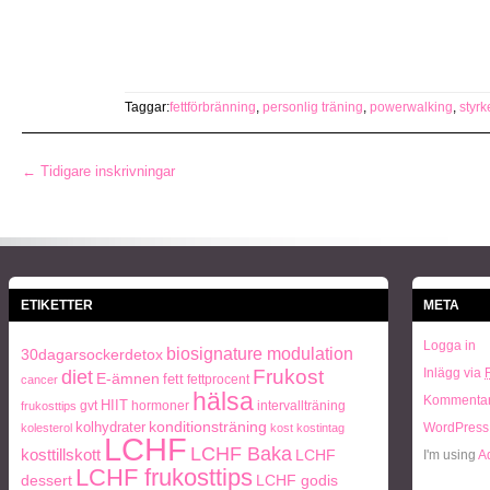
Taggar:
fettförbränning
,
personlig träning
,
powerwalking
,
styrk
← Tidigare inskrivningar
ETIKETTER
META
Logga in
biosignature modulation
30dagarsockerdetox
Frukost
Inlägg via
diet
E-ämnen
fett
fettprocent
cancer
hälsa
Kommentar
HIIT
gvt
hormoner
intervallträning
frukosttips
kolhydrater
konditionsträning
WordPress
kolesterol
kost
kostintag
LCHF
LCHF Baka
kosttillskott
LCHF
I'm using
A
LCHF frukosttips
dessert
LCHF godis