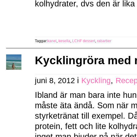
kolhydrater, dvs den är lika
Taggar:
kanel
,
kesella
,
LCHF dessert
,
rabarber
Kycklingröra med 
i
,
juni 8, 2012
Kyckling
Recep
Ibland är man bara inte hu
måste äta ändå. Som när 
styrketränat till exempel. Då
protein, fett och lite kolhydr
inget man bjuder på när det