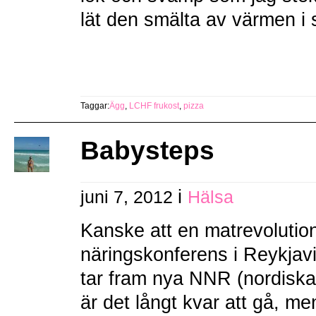
lät den smälta av värmen i
Taggar:
Ägg
,
LCHF frukost
,
pizza
Babysteps
i
juni 7, 2012
Hälsa
Kanske att en matrevolution
näringskonferens i Reykjav
tar fram nya NNR (nordisk
är det långt kvar att gå, m