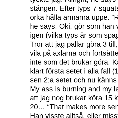
stången. Efter typs 7 squat
orka hålla armarna uppe. “
he says. Oki, gör som han v
igen (vilka typs är som spag
Tror att jag pallar göra 3 ti
vila på axlarna och fortsät
inte som det brukar göra. 
klart första setet i alla fall
sen 2:a setet och nu känns
My ass is burning and my 
att jag nog brukar köra 15 
20… “That makes more senc
Han visste alltså, eller miss