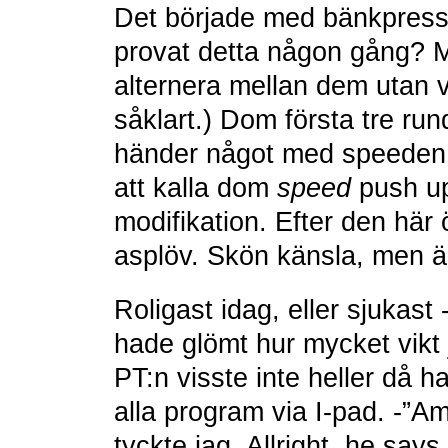
Det började med bänkpress
provat detta någon gång? 
alternera mellan dem utan vi
såklart.) Dom första tre ru
händer något med speeden 
att kalla dom
speed
push up
modifikation. Efter den hä
asplöv. Skön känsla, men ä
Roligast idag, eller sjukast
hade glömt hur mycket vikt
PT:n visste inte heller då ha
alla program via I-pad. -”Am
tyckte jag. Allright, he say