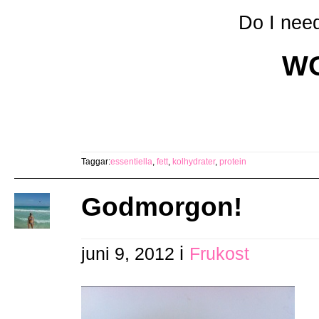
Do I nee
WO
Taggar:
essentiella
,
fett
,
kolhydrater
,
protein
Godmorgon!
i
juni 9, 2012
Frukost