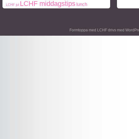
LCHF middagstips
lunch
LCHF jul
middag
middagstips
Naturlig mat
Mått och vikt
paleo
ohälsa
Paleo frukosttips
paleo
periodisk fasta
middagstips
personlig träning
styrketräning
Formtoppa med LCHF drivs med
WordPr
socker
protein
Poliquin
Träning
viktnedgång
Ägg