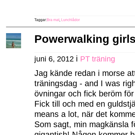
Taggar:
Bra mat
,
Lunchlådor
Powerwalking girl
i
juni 6, 2012
PT träning
Jag kände redan i morse att 
träningsdag - and I was rig
övningar och fick beröm för
Fick till och med en guldstj
means a lot, när det kommer 
Som sagt, min magkänsla för
gigantish! Någon kommer bli 