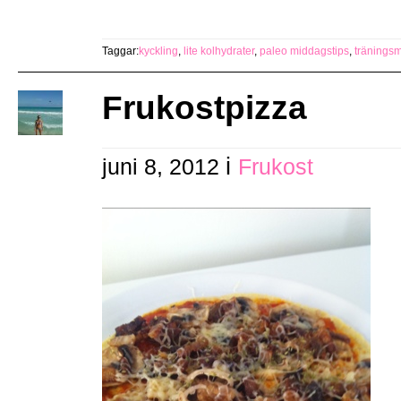
Taggar:
kyckling
,
lite kolhydrater
,
paleo middagstips
,
tränings
Frukostpizza
i
juni 8, 2012
Frukost