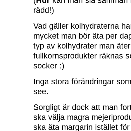
(
Hur
kan man slå samman mät
rädd!)
Vad gäller kolhydraterna har
mycket man bör äta per dag.
typ av kolhydrater man äter
fullkornsprodukter räknas so
socker :)
Inga stora förändringar so
see.
Sorgligt är dock att man f
ska välja magra mejeriprodu
ska äta margarin istället 