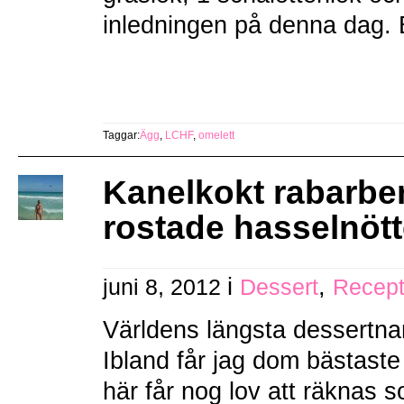
inledningen på denna dag. B
Taggar:
Ägg
,
LCHF
,
omelett
Kanelkokt rabarbe
rostade hasselnött
i
,
juni 8, 2012
Dessert
Recep
Världens längsta dessertna
Ibland får jag dom bästaste
här får nog lov att räknas 