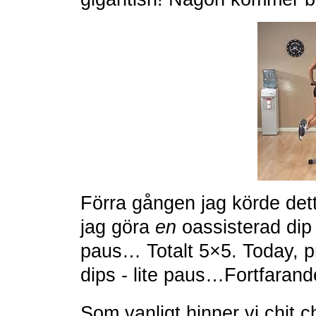
Förra gången jag körde de
jag göra
en
oassisterad dip - 
paus… Totalt 5×5. Today, pro
dips - lite paus…Fortfaran
Som vanligt hinner vi chit 