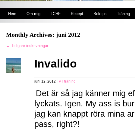
Hem
Om mig
LCHF
Recept
Boktips
Träning
Monthly Archives:
juni 2012
← Tidigare inskrivningar
Invalido
i
juni 12, 2012
PT träning
Det är så jag känner mig e
lyckats. Igen. My ass is bu
jag kan knappt röra mina ar
pass, right?!